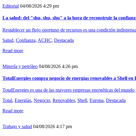
Editorial
04/08/2026 4:29 pm
La salud: del "shu, shu, shu" a la hora de reconstruir la confian
Restablecer un flujo oportuno de recursos es una condición indispensab
Salud
,
Confianza
,
ACHC
,
Destacada
Read more
Minería y petróleo
04/08/2026 4:26 pm
TotalEnergies compra negocio de energías renovables a Shell en
TotalEnergies es una de las mayores empresas energéticas del mundo
Total
,
Energías
,
Negocio
,
Renovables
,
Shell
,
Europa
,
Destacada
Read more
Trabajo y salud
04/08/2026 4:17 pm