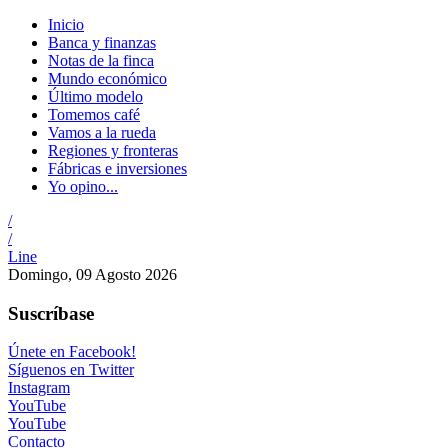
Inicio
Banca y finanzas
Notas de la finca
Mundo económico
Último modelo
Tomemos café
Vamos a la rueda
Regiones y fronteras
Fábricas e inversiones
Yo opino...
/
/
Line
Domingo, 09 Agosto 2026
Suscríbase
Únete en Facebook!
Síguenos en Twitter
Instagram
YouTube
YouTube
Contacto