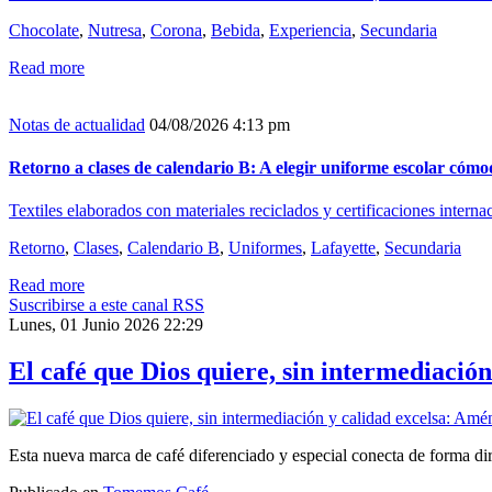
Chocolate
,
Nutresa
,
Corona
,
Bebida
,
Experiencia
,
Secundaria
Read more
Notas de actualidad
04/08/2026 4:13 pm
Retorno a clases de calendario B: A elegir uniforme escolar cóm
Textiles elaborados con materiales reciclados y certificaciones interna
Retorno
,
Clases
,
Calendario B
,
Uniformes
,
Lafayette
,
Secundaria
Read more
Suscribirse a este canal RSS
Lunes, 01 Junio 2026 22:29
El café que Dios quiere, sin intermediació
Esta nueva marca de café diferenciado y especial conecta de forma dire