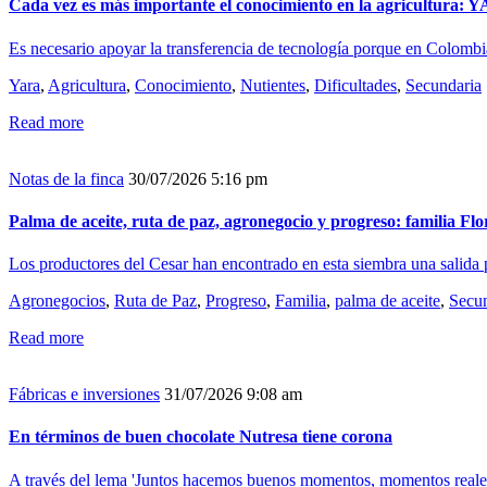
Cada vez es más importante el conocimiento en la agricultura:
Es necesario apoyar la transferencia de tecnología porque en Colombia
Yara
,
Agricultura
,
Conocimiento
,
Nutientes
,
Dificultades
,
Secundaria
Read more
Notas de la finca
30/07/2026 5:16 pm
Palma de aceite, ruta de paz, agronegocio y progreso: familia Fl
Los productores del Cesar han encontrado en esta siembra una salida pa
Agronegocios
,
Ruta de Paz
,
Progreso
,
Familia
,
palma de aceite
,
Secun
Read more
Fábricas e inversiones
31/07/2026 9:08 am
En términos de buen chocolate Nutresa tiene corona
A través del lema 'Juntos hacemos buenos momentos, momentos reales',