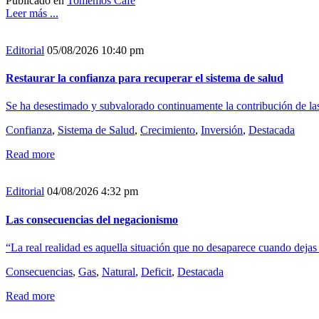
Publicado en
Tomemos Café
Leer más ...
Editorial
05/08/2026 10:40 pm
Restaurar la confianza para recuperar el sistema de salud
Se ha desestimado y subvalorado continuamente la contribución de las e
Confianza
,
Sistema de Salud
,
Crecimiento
,
Inversión
,
Destacada
Read more
Editorial
04/08/2026 4:32 pm
Las consecuencias del negacionismo
“La real realidad es aquella situación que no desaparece cuando dejas 
Consecuencias
,
Gas
,
Natural
,
Deficit
,
Destacada
Read more