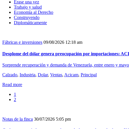
Érase una vez
Trabajo y salud
Economía al Derecho
Construyendo
Diplomáticamente
Fábricas e inversiones
09/08/2026 12:18 am
Desplome del dólar genera preocupación por importaciones: 
Sorprende recuperación y demanda de Venezuela, entre enero y mayo la
Calzado
,
Industria
,
Dolar
,
Ventas
,
Acicam
,
Principal
Read more
1
2
Notas de la finca
30/07/2026 5:05 pm