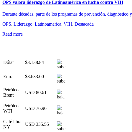
OPS valora liderazgo de Latinoamérica en lucha contra VIH
Durante décadas, parte de los programas de prevención, diagnóstico
OPS
,
Liderazgo
,
Latinoamerica
,
VIH
,
Destacada
Read more
Dólar
$3.138.84
Euro
$3.633.60
Petróleo
USD 80.61
Brent
Petróleo
USD 76.96
WTI
Café libra
USD 335.55
NY