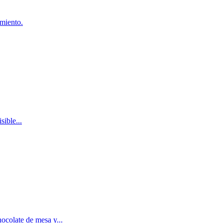
imiento.
sible...
ocolate de mesa y...