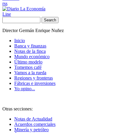
rss
Line
Search
Director Germán Enrique Nuñez
Inicio
Banca y finanzas
Notas de la finca
Mundo económico
Último modelo
Tomemos café
Vamos a la rueda
Regiones y fronteras
Fábricas e inversiones
Yo opino...
Otras secciones:
Notas de Actualidad
Acuerdos comerciales
Minería y petróleo