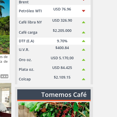
Brent
USD 76.96
Petróleo WTI
USD 326.90
Café libra NY
$2.205.000
Café carga
DTF (E.A)
9.70%
$400.84
U.V.R.
es de
USD 5.170,00
Oro oz.
ía de
USD 84.425
Plata oz.
$2.109.15
Colcap
Tomemos Café