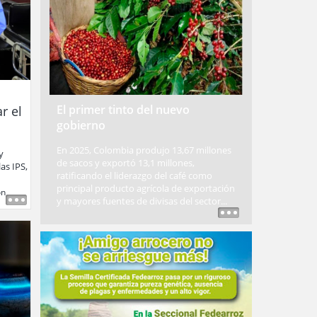
El primer tinto del nuevo
r el
gobierno
En 2025, Colombia produjo 13,67 millones
y
de sacos y exportó 13,1 millones,
as IPS,
ratificando el liderazgo del café como
principal producto agrícola de exportación
ón
,
y mayores fuentes de divisas del sector...