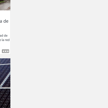
ra de
dad de
 la red