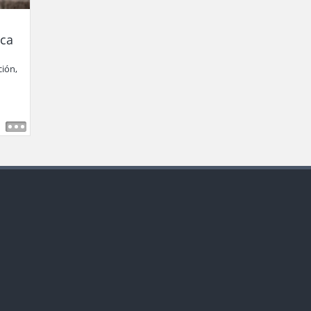
ica
ción,