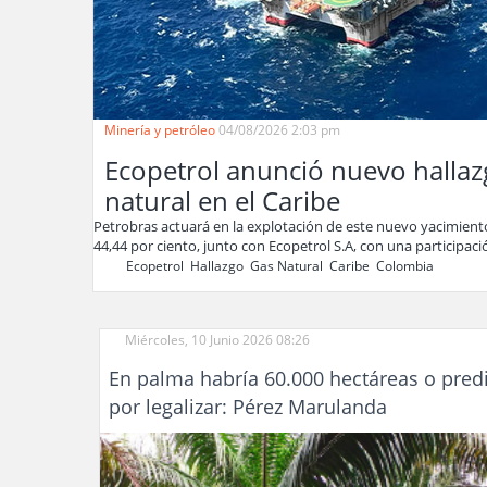
Minería y petróleo
04/08/2026 2:03 pm
Ecopetrol anunció nuevo hallaz
natural en el Caribe
Petrobras actuará en la explotación de este nuevo yacimient
44,44 por ciento, junto con Ecopetrol S.A, con una participaci
Ecopetrol
,
Hallazgo
,
Gas Natural
,
Caribe
,
Colombia
,
Miércoles, 10 Junio 2026 08:26
En palma habría 60.000 hectáreas o pred
por legalizar: Pérez Marulanda