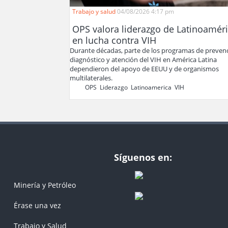
Trabajo y salud
04/08/2026 4:17 pm
OPS valora liderazgo de Latinoamér
en lucha contra VIH
Durante décadas, parte de los programas de preven
diagnóstico y atención del VIH en América Latina
dependieron del apoyo de EEUU y de organismos
multilaterales.
OPS
,
Liderazgo
,
Latinoamerica
,
VIH
,
Síguenos en:
Minería y Petróleo
Érase una vez
Trabajo y Salud