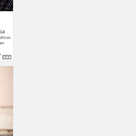
pa
éticas
 en
a
,