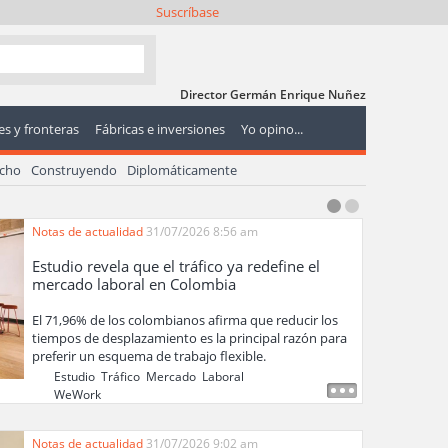
Suscríbase
Director Germán Enrique Nuñez
s y fronteras
Fábricas e inversiones
Yo opino...
echo
Construyendo
Diplomáticamente
Notas de actualidad
31/07/2026 8:56 am
Estudio revela que el tráfico ya redefine el
mercado laboral en Colombia
El 71,96% de los colombianos afirma que reducir los
tiempos de desplazamiento es la principal razón para
preferir un esquema de trabajo flexible.
Estudio
,
Tráfico
,
Mercado
,
Laboral
,
WeWork
,
Notas de actualidad
31/07/2026 9:02 am