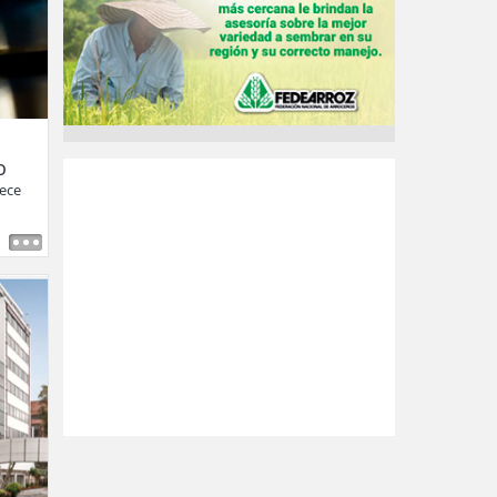
o
rece