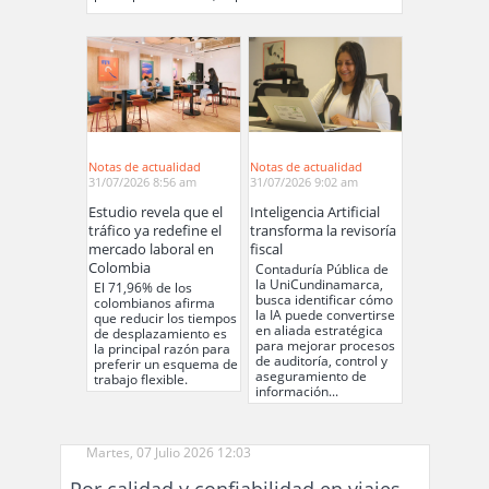
Notas de actualidad
Notas de actualidad
31/07/2026 8:56 am
31/07/2026 9:02 am
Estudio revela que el
Inteligencia Artificial
tráfico ya redefine el
transforma la revisoría
mercado laboral en
fiscal
Colombia
Contaduría Pública de
la UniCundinamarca,
El 71,96% de los
busca identificar cómo
colombianos afirma
la IA puede convertirse
que reducir los tiempos
en aliada estratégica
de desplazamiento es
para mejorar procesos
la principal razón para
de auditoría, control y
preferir un esquema de
aseguramiento de
trabajo flexible.
información...
Martes, 07 Julio 2026 12:03
Por calidad y confiabilidad en viajes,