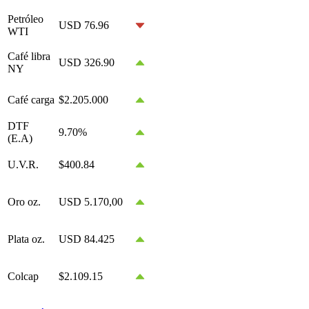
Petróleo
USD 76.96
WTI
Café libra
USD 326.90
NY
Café carga
$2.205.000
DTF
9.70%
(E.A)
U.V.R.
$400.84
Oro oz.
USD 5.170,00
Plata oz.
USD 84.425
Colcap
$2.109.15