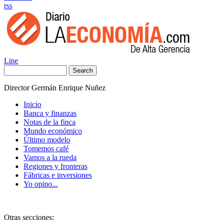
rss
Line
Search
Director Germán Enrique Nuñez
Inicio
Banca y finanzas
Notas de la finca
Mundo económico
Último modelo
Tomemos café
Vamos a la rueda
Regiones y fronteras
Fábricas e inversiones
Yo opino...
Otras secciones: