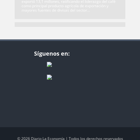
exportó 13,1 millones, ratificando el liderazgo del café
como principal producto agrícola de exportación y
mayores fuentes de divisas del sector...
Síguenos en:
© 2026 Diario La Economía | Todos los derechos reservados