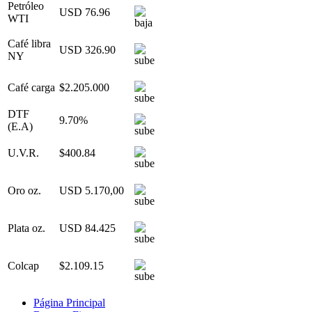
Petróleo
USD 76.96
WTI
Café libra
USD 326.90
NY
Café carga
$2.205.000
DTF
9.70%
(E.A)
U.V.R.
$400.84
Oro oz.
USD 5.170,00
Plata oz.
USD 84.425
Colcap
$2.109.15
Página Principal