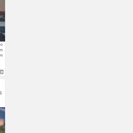
do
es
os
s