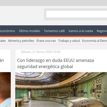
económico
Último modelo
Tomemos café
Vamos a la rueda
Regione
ales
Minería y petróleo
Érase una vez
Trabajo y salud
Economía al Der
Sábado, 21 Marzo 2026 16:43
án
Con liderazgo en duda EEUU amenaza
seguridad energética global