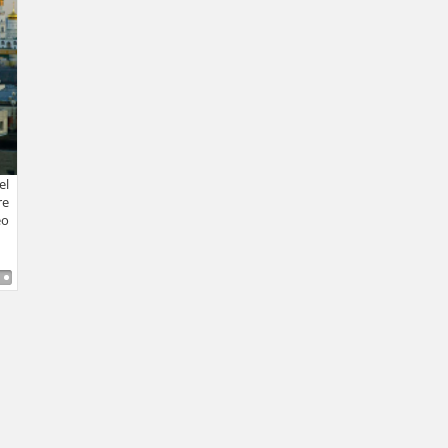
el
re
eo