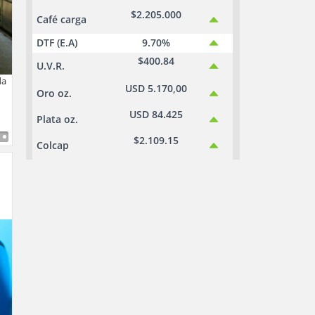
$2.205.000
Café carga
DTF (E.A)
9.70%
$400.84
U.V.R.
da
USD 5.170,00
Oro oz.
USD 84.425
Plata oz.
$2.109.15
Colcap