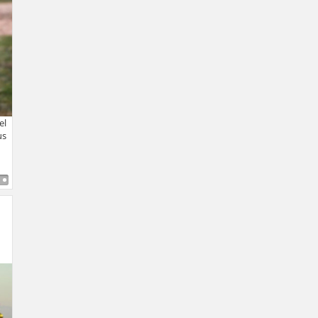
el
us