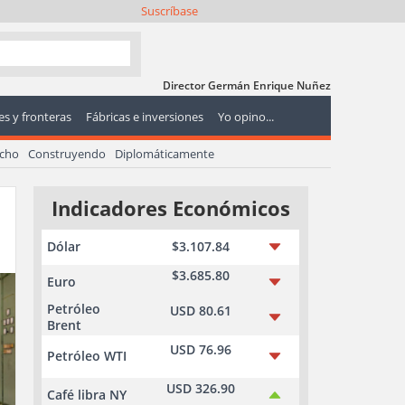
Suscríbase
Director Germán Enrique Nuñez
s y fronteras
Fábricas e inversiones
Yo opino...
echo
Construyendo
Diplomáticamente
Indicadores Económicos
Dólar
$3.107.84
$3.685.80
Euro
Petróleo
USD 80.61
Brent
USD 76.96
Petróleo WTI
USD 326.90
Café libra NY