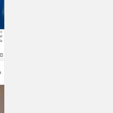
ho
el
la
a