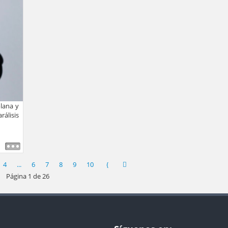
olana y
álisis
4
...
6
7
8
9
10
Página 1 de 26