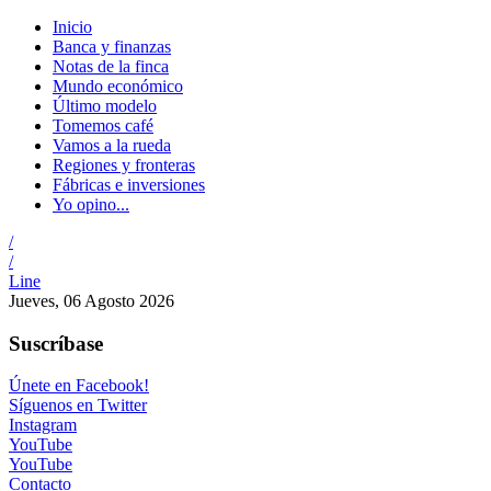
Inicio
Banca y finanzas
Notas de la finca
Mundo económico
Último modelo
Tomemos café
Vamos a la rueda
Regiones y fronteras
Fábricas e inversiones
Yo opino...
/
/
Line
Jueves, 06 Agosto 2026
Suscríbase
Únete en Facebook!
Síguenos en Twitter
Instagram
YouTube
YouTube
Contacto