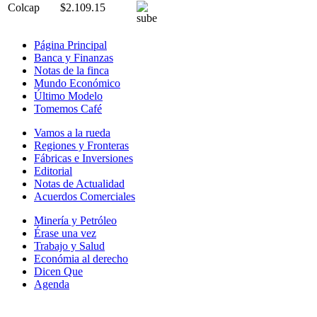
Colcap
$2.109.15
Página Principal
Banca y Finanzas
Notas de la finca
Mundo Económico
Último Modelo
Tomemos Café
Vamos a la rueda
Regiones y Fronteras
Fábricas e Inversiones
Editorial
Notas de Actualidad
Acuerdos Comerciales
Minería y Petróleo
Érase una vez
Trabajo y Salud
Económia al derecho
Dicen Que
Agenda
Síguenos en: