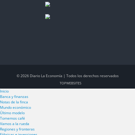
© 2026 Diario La Economía | Todos los derechos reservados
TOP
WEBSITES
Inicio
Banca y finanzas
Notas de la finca
Mundo económico
Último modelo
Tomemos café
Vamos a la rueda
Regiones y fronteras
Fábricas e inversiones