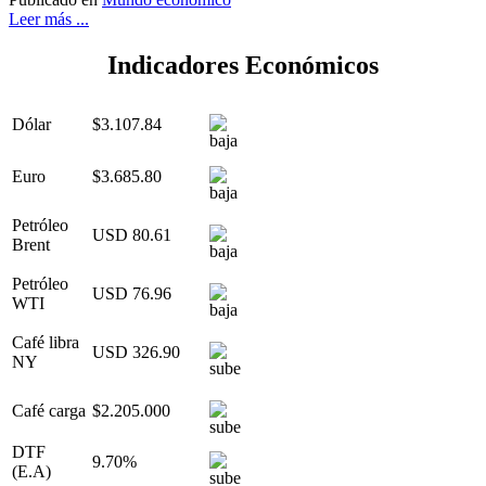
Leer más ...
Indicadores Económicos
Dólar
$3.107.84
Euro
$3.685.80
Petróleo
USD 80.61
Brent
Petróleo
USD 76.96
WTI
Café libra
USD 326.90
NY
Café carga
$2.205.000
DTF
9.70%
(E.A)