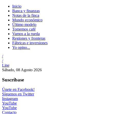
Inicio
Banca y finanzas
Notas de la finca
Mundo económico
Último modelo
Tomemos café
Vamos a la rueda
Regiones y fronteras
Fábricas e inversiones
Yo opino...
/
/
Line
Sábado, 08 Agosto 2026
Suscríbase
Únete en Facebook!
Síguenos en Twitter
Instagram
YouTube
YouTube
Contacto