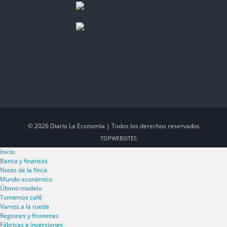
© 2026 Diario La Economía | Todos los derechos reservados
TOP
WEBSITES
Inicio
Banca y finanzas
Notas de la finca
Mundo económico
Último modelo
Tomemos café
Vamos a la rueda
Regiones y fronteras
Fábricas e inversiones