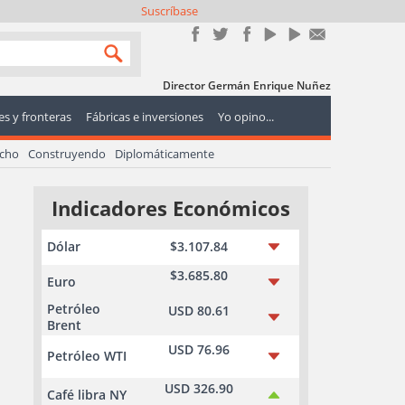
Suscríbase
Director Germán Enrique Nuñez
s y fronteras
Fábricas e inversiones
Yo opino...
echo
Construyendo
Diplomáticamente
Indicadores Económicos
Dólar
$3.107.84
$3.685.80
Euro
Petróleo
USD 80.61
Brent
USD 76.96
Petróleo WTI
USD 326.90
Café libra NY