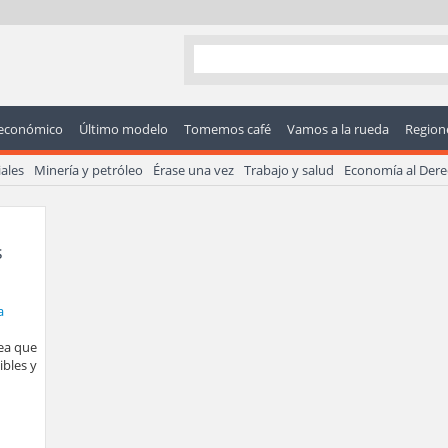
económico
Último modelo
Tomemos café
Vamos a la rueda
Regione
ales
Minería y petróleo
Érase una vez
Trabajo y salud
Economía al Der
s
nea que
ibles y