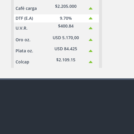
$2.205.000
Café carga
DTF (E.A)
9.70%
$400.84
U.V.R.
USD 5.170,00
Oro oz.
USD 84.425
Plata oz.
$2.109.15
Colcap