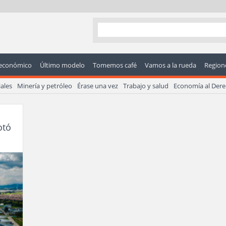
económico
Último modelo
Tomemos café
Vamos a la rueda
Regione
ales
Minería y petróleo
Érase una vez
Trabajo y salud
Economía al Der
otó