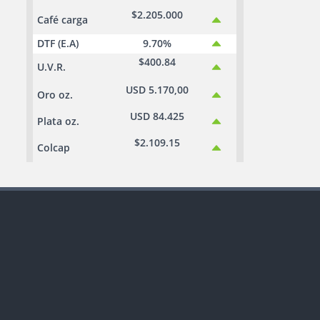
$2.205.000
Café carga
DTF (E.A)
9.70%
$400.84
U.V.R.
USD 5.170,00
Oro oz.
USD 84.425
Plata oz.
$2.109.15
Colcap