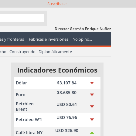
Suscríbase
Director Germán Enrique Nuñez
s y fronteras
Fábricas e inversiones
Yo opino...
echo
Construyendo
Diplomáticamente
Indicadores Económicos
Dólar
$3.107.84
$3.685.80
Euro
Petróleo
USD 80.61
Brent
USD 76.96
Petróleo WTI
USD 326.90
Café libra NY