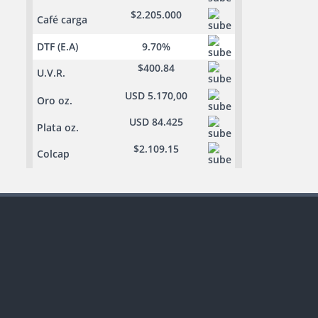
$2.205.000
Café carga
DTF (E.A)
9.70%
$400.84
U.V.R.
USD 5.170,00
Oro oz.
USD 84.425
Plata oz.
$2.109.15
Colcap