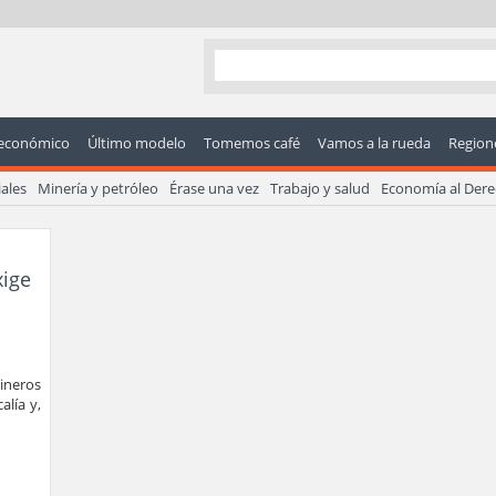
económico
Último modelo
Tomemos café
Vamos a la rueda
Regione
ales
Minería y petróleo
Érase una vez
Trabajo y salud
Economía al Der
xige
ineros
alía y,