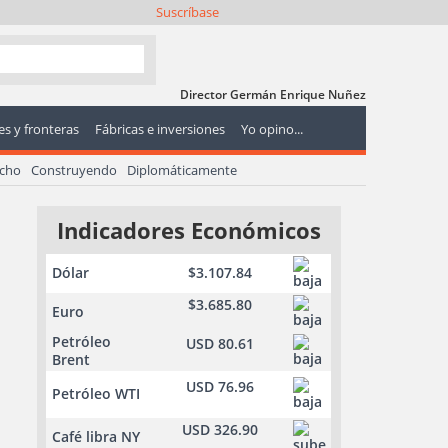
Suscríbase
Director Germán Enrique Nuñez
s y fronteras
Fábricas e inversiones
Yo opino...
echo
Construyendo
Diplomáticamente
Indicadores Económicos
Dólar
$3.107.84
$3.685.80
Euro
Petróleo
USD 80.61
Brent
USD 76.96
Petróleo WTI
USD 326.90
Café libra NY