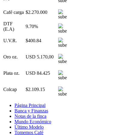
Café carga
$2.270.000
DTF
9.70%
(E.A)
U.V.R.
$400.84
Oro oz.
USD 5.170,00
Plata oz.
USD 84.425
Colcap
$2.109.15
Página Principal
Banca y Finanzas
Notas de la finca
Mundo Económico
Último Modelo
Tomemos Café