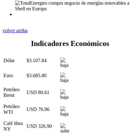
volver arriba
Indicadores Económicos
Dólar
$3.107.84
Euro
$3.685.80
Petróleo
USD 80.61
Brent
Petróleo
USD 76.96
WTI
Café libra
USD 326.90
NY