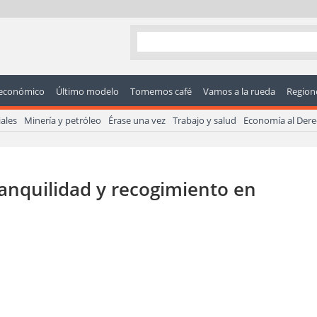
económico
Último modelo
Tomemos café
Vamos a la rueda
Regione
ales
Minería y petróleo
Érase una vez
Trabajo y salud
Economía al Der
anquilidad y recogimiento en