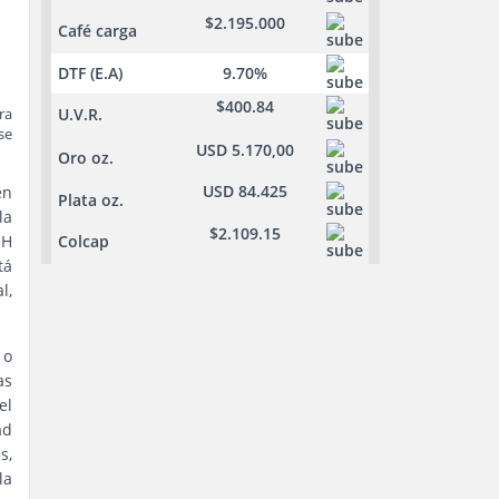
$2.195.000
Café carga
DTF (E.A)
9.70%
$400.84
ra
U.V.R.
se
USD 5.170,00
Oro oz.
USD 84.425
en
Plata oz.
la
$2.109.15
NH
Colcap
tá
l,
 o
as
el
ad
s,
la