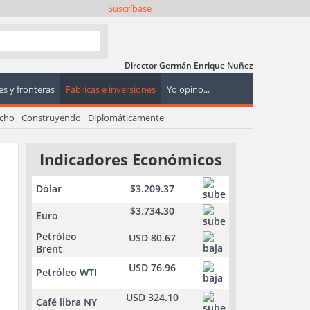
Suscríbase
Director Germán Enrique Nuñez
s y fronteras
Fábricas e inversiones
Yo opino...
echo
Construyendo
Diplomáticamente
Indicadores Económicos
Dólar
$3.209.37
$3.734.30
Euro
Petróleo
USD 80.67
Brent
USD 76.96
Petróleo WTI
USD 324.10
Café libra NY