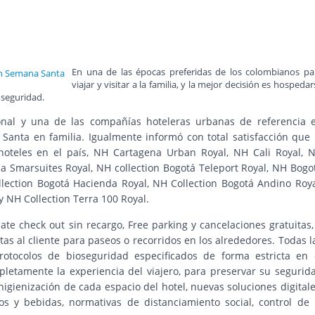
En una de las épocas preferidas de los colombianos pa
viajar y visitar a la familia, y la mejor decisión es hospedar
 seguridad.
onal y una de las compañías hoteleras urbanas de referencia 
anta en familia. Igualmente informó con total satisfacción que 
 hoteles en el país, NH Cartagena Urban Royal, NH Cali Royal, 
la Smarsuites Royal, NH collection Bogotá Teleport Royal, NH Bogo
lection Bogotá Hacienda Royal, NH Collection Bogotá Andino Roya
 NH Collection Terra 100 Royal.
te check out sin recargo, Free parking y cancelaciones gratuitas,
tas al cliente para paseos o recorridos en los alrededores. Todas l
otocolos de bioseguridad especificados de forma estricta en 
letamente la experiencia del viajero, para preservar su segurid
igienización de cada espacio del hotel, nuevas soluciones digitale
os y bebidas, normativas de distanciamiento social, control de 