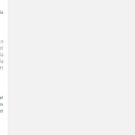
la
do
el
la
la
NH
el
os
et