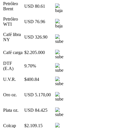
Petróleo
USD 80.61
Brent
Petróleo
USD 76.96
WTI
Café libra
USD 326.90
NY
Café carga
$2.205.000
DTF
9.70%
(E.A)
U.V.R.
$400.84
Oro oz.
USD 5.170,00
Plata oz.
USD 84.425
Colcap
$2.109.15