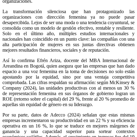
organizaciones.
La transformación silenciosa que han protagonizado las
organizaciones con dirección femenina ya no puede pasar
desapercibida. Lejos de ser una moda o una tendencia coyuntural, se
consolida como un modelo de gestión efectivo, rentable y resiliente.
Solo en el último año, múltiples estudios internacionales y
nacionales han coincidido en un punto clave: las compañías con una
alta participación de mujeres en sus juntas directivas obtienen
mejores resultados financieros, sociales y de reputación.
Así lo confirma Efrén Ariza, docente del MBA Internacional de
Areandina en Bogotá, quien asegura que las empresas que han dado
espacio a una voz femenina en la toma de decisiones no solo están
apostando por la equidad, sino por una ventaja competitiva
comprobada. Las cifras respaldan su afirmación: según McKinsey &
Company (2024), las unidades productivas con al menos un 30 %
de representación femenina en sus órganos de gobierno logran un
ROE (retorno sobre el capital) del 29 %, frente al 20 % promedio de
aquellas sin equidad de género en su liderazgo.
Por su parte, datos de Adecco (2024) señalan que estas mismas
empresas incrementaron su productividad en un 22 % y su eficiencia
operativa en un 16 %, lo que se traduce en mejores márgenes de
ganancia y una capacidad superior para sortear contextos
económicos volátiles. Además, el crecimiento en ingresos fue del 19