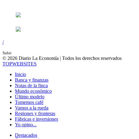
Síguenos en:
/
Subir
© 2026 Diario La Economía | Todos los derechos reservados
TOP
WEBSITES
Inicio
Banca y finanzas
Notas de la finca
Mundo económico
Último modelo
Tomemos café
Vamos a la rueda
Regiones y fronteras
Fábricas e inversiones
Yo opino...
Destacados