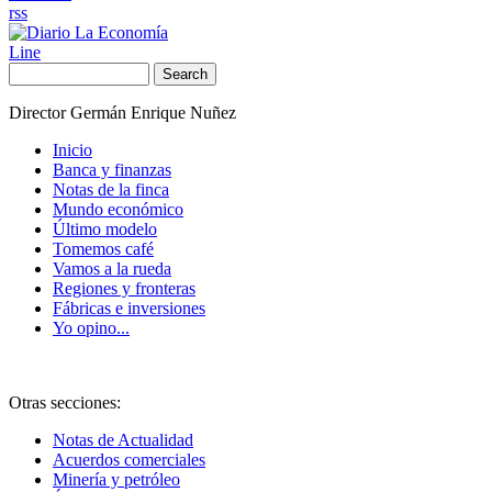
rss
Line
Search
Director Germán Enrique Nuñez
Inicio
Banca y finanzas
Notas de la finca
Mundo económico
Último modelo
Tomemos café
Vamos a la rueda
Regiones y fronteras
Fábricas e inversiones
Yo opino...
Otras secciones:
Notas de Actualidad
Acuerdos comerciales
Minería y petróleo