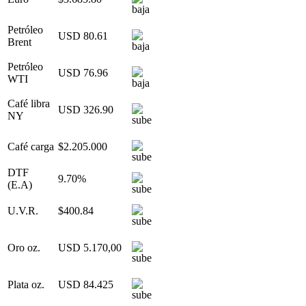
Petróleo
USD 80.61
Brent
Petróleo
USD 76.96
WTI
Café libra
USD 326.90
NY
Café carga
$2.205.000
DTF
9.70%
(E.A)
U.V.R.
$400.84
Oro oz.
USD 5.170,00
Plata oz.
USD 84.425