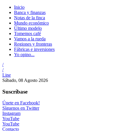
Inicio
Banca y finanzas
Notas de la finca
Mundo económico
Último modelo
Tomemos café
Vamos a la rueda
Regiones y fronteras
Fábricas e inversiones
Yo opino...
/
/
Line
Sábado, 08 Agosto 2026
Suscríbase
Únete en Facebook!
Síguenos en Twitter
Instagram
YouTube
YouTube
Contacto