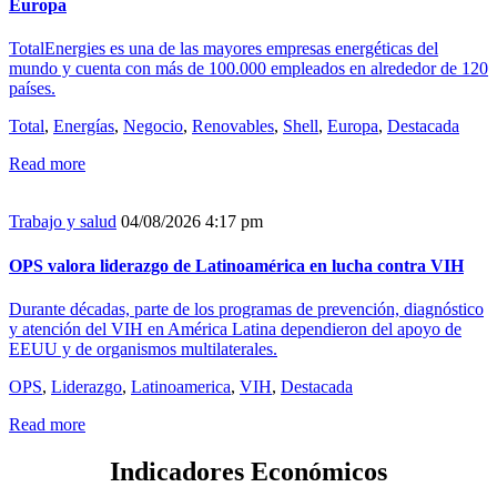
Europa
TotalEnergies es una de las mayores empresas energéticas del
mundo y cuenta con más de 100.000 empleados en alrededor de 120
países.
Total
,
Energías
,
Negocio
,
Renovables
,
Shell
,
Europa
,
Destacada
Read more
Trabajo y salud
04/08/2026 4:17 pm
OPS valora liderazgo de Latinoamérica en lucha contra VIH
Durante décadas, parte de los programas de prevención, diagnóstico
y atención del VIH en América Latina dependieron del apoyo de
EEUU y de organismos multilaterales.
OPS
,
Liderazgo
,
Latinoamerica
,
VIH
,
Destacada
Read more
Indicadores Económicos