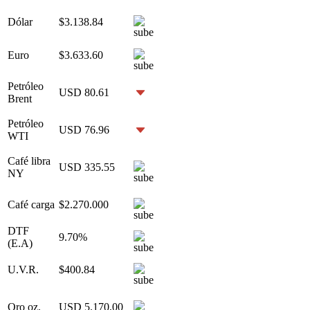
Dólar
$3.138.84
Euro
$3.633.60
Petróleo
USD 80.61
Brent
Petróleo
USD 76.96
WTI
Café libra
USD 335.55
NY
Café carga
$2.270.000
DTF
9.70%
(E.A)
U.V.R.
$400.84
Oro oz.
USD 5.170,00