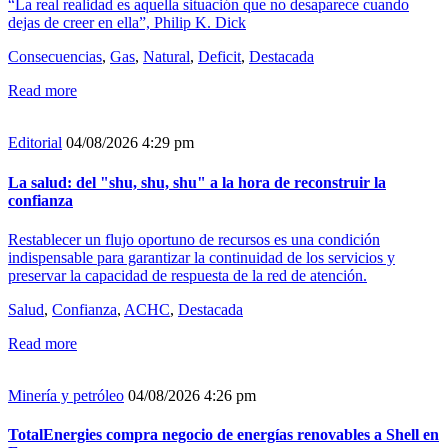
“La real realidad es aquella situación que no desaparece cuando
dejas de creer en ella”, Philip K. Dick
Consecuencias
,
Gas
,
Natural
,
Deficit
,
Destacada
Read more
Editorial
04/08/2026 4:29 pm
La salud: del "shu, shu, shu" a la hora de reconstruir la
confianza
Restablecer un flujo oportuno de recursos es una condición
indispensable para garantizar la continuidad de los servicios y
preservar la capacidad de respuesta de la red de atención.
Salud
,
Confianza
,
ACHC
,
Destacada
Read more
Minería y petróleo
04/08/2026 4:26 pm
TotalEnergies compra negocio de energías renovables a Shell en