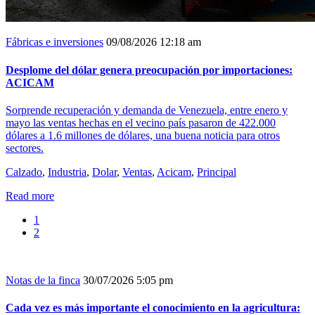
Fábricas e inversiones
09/08/2026 12:18 am
Desplome del dólar genera preocupación por importaciones:
ACICAM
Sorprende recuperación y demanda de Venezuela, entre enero y
mayo las ventas hechas en el vecino país pasaron de 422.000
dólares a 1.6 millones de dólares, una buena noticia para otros
sectores.
Calzado
,
Industria
,
Dolar
,
Ventas
,
Acicam
,
Principal
Read more
1
2
Notas de la finca
30/07/2026 5:05 pm
Cada vez es más importante el conocimiento en la agricultura: