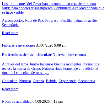
Los productores del Cesar han encontrado en esta siembra una
salida para enderezar sus ingresos y optimizar la calidad de vida que
se hace visible...
Agronegocios
,
Ruta de Paz
,
Progreso
,
Familia
,
palma de aceite
,
Secundaria
Read more
Fábricas e inversiones
31/07/2026 9:08 am
En términos de buen chocolate Nutresa tiene corona
A través del lema 'Juntos hacemos buenos momentos, momentos
reales', la marca de Grupo Nutresa rinde homenaje al tradicional
ritual del chocolate de mesa y...
Chocolate
,
Nutresa
,
Corona
,
Bebida
,
Experiencia
,
Secundaria
Read more
Notas de actualidad
04/08/2026 4:13 pm