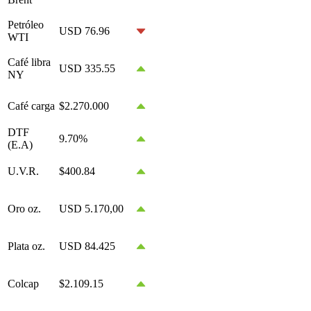
Petróleo
USD 76.96
WTI
Café libra
USD 335.55
NY
Café carga
$2.270.000
DTF
9.70%
(E.A)
U.V.R.
$400.84
Oro oz.
USD 5.170,00
Plata oz.
USD 84.425
Colcap
$2.109.15