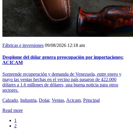
Fábricas e inversiones
09/08/2026 12:18 am
Desplome del dólar genera preocupación por importaciones:
ACICAM
Sorprende recuperación y demanda de Venezuela, entre enero y
mayo las ventas hechas en el vecino país pasaron de 422.000
dólares a 1.6 millones de dólares, una buena noticia para otros
sectores.
Calzado
,
Industria
,
Dolar
,
Ventas
,
Acicam
,
Principal
Read more
1
2