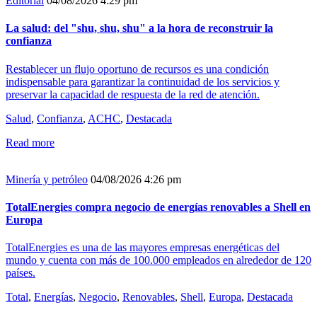
Editorial
04/08/2026 4:29 pm
La salud: del "shu, shu, shu" a la hora de reconstruir la
confianza
Restablecer un flujo oportuno de recursos es una condición
indispensable para garantizar la continuidad de los servicios y
preservar la capacidad de respuesta de la red de atención.
Salud
,
Confianza
,
ACHC
,
Destacada
Read more
Minería y petróleo
04/08/2026 4:26 pm
TotalEnergies compra negocio de energías renovables a Shell en
Europa
TotalEnergies es una de las mayores empresas energéticas del
mundo y cuenta con más de 100.000 empleados en alrededor de 120
países.
Total
,
Energías
,
Negocio
,
Renovables
,
Shell
,
Europa
,
Destacada