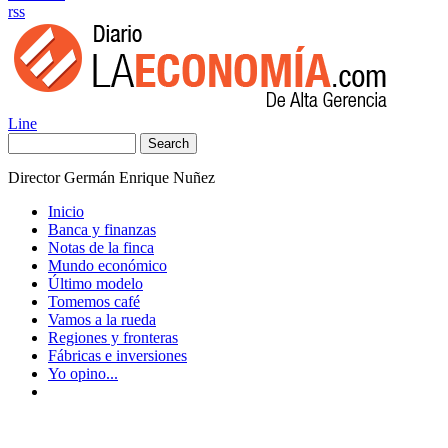
rss
Line
Search
Director Germán Enrique Nuñez
Inicio
Banca y finanzas
Notas de la finca
Mundo económico
Último modelo
Tomemos café
Vamos a la rueda
Regiones y fronteras
Fábricas e inversiones
Yo opino...