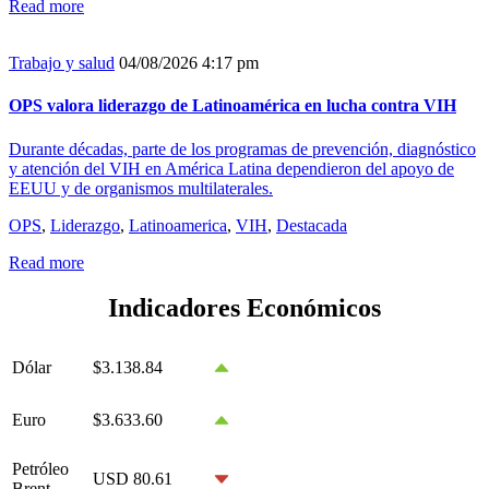
Read more
Trabajo y salud
04/08/2026 4:17 pm
OPS valora liderazgo de Latinoamérica en lucha contra VIH
Durante décadas, parte de los programas de prevención, diagnóstico
y atención del VIH en América Latina dependieron del apoyo de
EEUU y de organismos multilaterales.
OPS
,
Liderazgo
,
Latinoamerica
,
VIH
,
Destacada
Read more
Indicadores Económicos
Dólar
$3.138.84
Euro
$3.633.60
Petróleo
USD 80.61
Brent