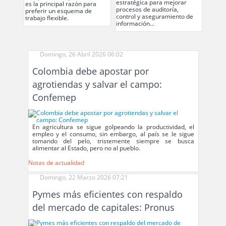
estratégica para mejorar
homenaje
es la principal razón para
procesos de auditoría,
del choc
preferir un esquema de
control y aseguramiento de
trabajo flexible.
información...
Domingo, 26 Abril 2026 06:02
Colombia debe apostar por
agrotiendas y salvar el campo:
Confemep
En agricultura se sigue golpeando la productividad, el
empleo y el consumo, sin embargo, al país se le sigue
tomando del pelo, tristemente siempre se busca
alimentar al Estado, pero no al pueblo.
Notas de actualidad
Domingo, 22 Marzo 2026 07:21
Pymes más eficientes con respaldo
del mercado de capitales: Pronus