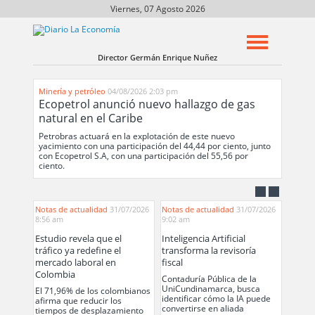
Viernes, 07 Agosto 2026
Director Germán Enrique Nuñez
Minería y petróleo
04/08/2026 2:03 pm
Ecopetrol anunció nuevo hallazgo de gas
natural en el Caribe
Petrobras actuará en la explotación de este nuevo
yacimiento con una participación del 44,44 por ciento, junto
con Ecopetrol S.A, con una participación del 55,56 por
ciento.
Notas de actualidad
31/07/2026
Notas de actualidad
31/07/2026
Fábricas
8:56 am
9:02 am
Estudio revela que el
Inteligencia Artificial
En tér
tráfico ya redefine el
transforma la revisoría
chocola
mercado laboral en
fiscal
corona
Colombia
Contaduría Pública de la
A través
UniCundinamarca, busca
hacemo
El 71,96% de los colombianos
identificar cómo la IA puede
momento
afirma que reducir los
convertirse en aliada
de Grup
tiempos de desplazamiento