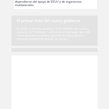
dependieron del apoyo de EEUU y de organismos
multilaterales.
El primer tinto del nuevo gobierno
En 2025, Colombia produjo 13,67 millones de sacos y
exportó 13,1 millones, ratificando el liderazgo del café
como principal producto agrícola de exportación y
mayores fuentes de divisas del sector...