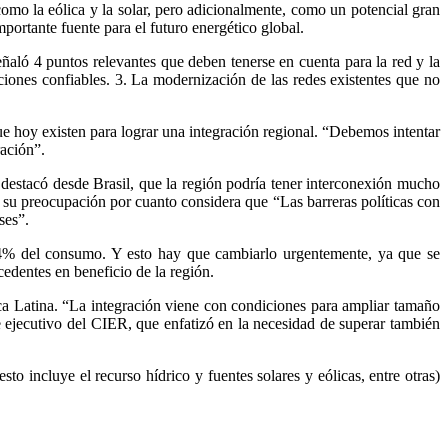
como la eólica y la solar, pero adicionalmente, como un potencial gran
portante fuente para el futuro energético global.
ñaló 4 puntos relevantes que deben tenerse en cuenta para la red y la
aciones confiables. 3. La modernización de las redes existentes que no
e hoy existen para lograr una integración regional. “Debemos intentar
ración”.
, destacó desde Brasil, que la región podría tener interconexión mucho
só su preocupación por cuanto considera que “Las barreras políticas con
ses”.
 4% del consumo. Y esto hay que cambiarlo urgentemente, ya que se
cedentes en beneficio de la región.
ca Latina. “La integración viene con condiciones para ampliar tamaño
 ejecutivo del CIER, que enfatizó en la necesidad de superar también
o incluye el recurso hídrico y fuentes solares y eólicas, entre otras)