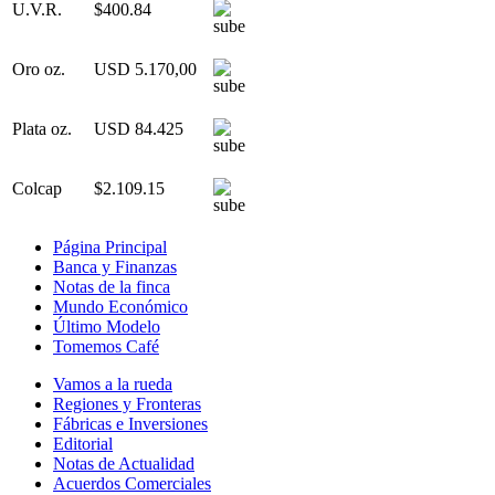
U.V.R.
$400.84
Oro oz.
USD 5.170,00
Plata oz.
USD 84.425
Colcap
$2.109.15
Página Principal
Banca y Finanzas
Notas de la finca
Mundo Económico
Último Modelo
Tomemos Café
Vamos a la rueda
Regiones y Fronteras
Fábricas e Inversiones
Editorial
Notas de Actualidad
Acuerdos Comerciales