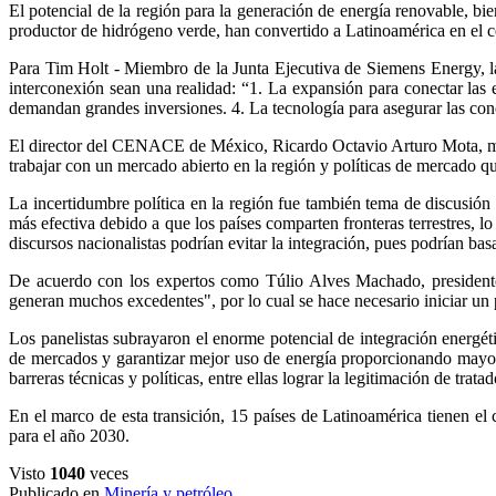
El potencial de la región para la generación de energía renovable, bi
productor de hidrógeno verde, han convertido a Latinoamérica en el cen
Para Tim Holt - Miembro de la Junta Ejecutiva de Siemens Energy, la 
interconexión sean una realidad: “1. La expansión para conectar las e
demandan grandes inversiones. 4. La tecnología para asegurar las cone
El director del CENACE de México, Ricardo Octavio Arturo Mota, manif
trabajar con un mercado abierto en la región y políticas de mercado qu
La incertidumbre política en la región fue también tema de discusión 
más efectiva debido a que los países comparten fronteras terrestres, l
discursos nacionalistas podrían evitar la integración, pues podrían bas
De acuerdo con los expertos como Túlio Alves Machado, presidente
generan muchos excedentes", por lo cual se hace necesario iniciar un p
Los panelistas subrayaron el enorme potencial de integración energé
de mercados y garantizar mejor uso de energía proporcionando mayor 
barreras técnicas y políticas, entre ellas lograr la legitimación de trata
En el marco de esta transición, 15 países de Latinoamérica tienen el 
para el año 2030.
Visto
1040
veces
Publicado en
Minería y petróleo