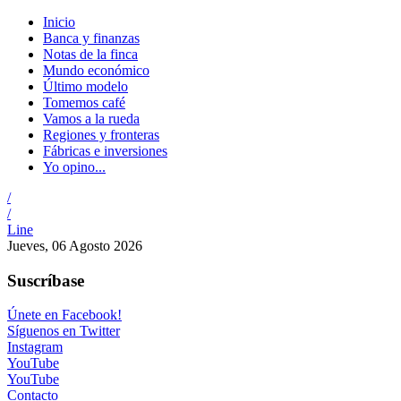
Inicio
Banca y finanzas
Notas de la finca
Mundo económico
Último modelo
Tomemos café
Vamos a la rueda
Regiones y fronteras
Fábricas e inversiones
Yo opino...
/
/
Line
Jueves, 06 Agosto 2026
Suscríbase
Únete en Facebook!
Síguenos en Twitter
Instagram
YouTube
YouTube
Contacto