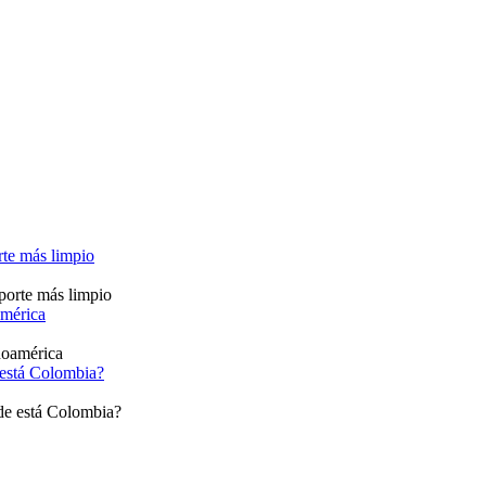
rte más limpio
américa
 está Colombia?