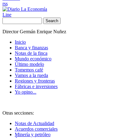
rss
Line
Search
Director Germán Enrique Nuñez
Inicio
Banca y finanzas
Notas de la finca
Mundo económico
Último modelo
Tomemos café
Vamos a la rueda
Regiones y fronteras
Fábricas e inversiones
Yo opino...
Otras secciones:
Notas de Actualidad
Acuerdos comerciales
Minería y petróleo