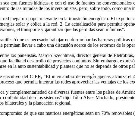
en sea con fuentes hídricas, o con el uso de fuentes no convencionales 
tro de las miradas de los inversionistas, pero, sobre todo, como una im
red juega un papel relevante en la transición energética. El experto se
nergías solar y eólica a la red. 2. La actualización para permitir oper
xiones, el transporte y garantizar que las pérdidas sean mínimas”.
estó que es necesario trabajar en derrumbar las barreras políticas qu
e permitan llevar a cabo una discusión acerca de los retornos de la ope
entre los panelistas. Marcio Szechtman, director general de Eletrobras
o que facilita el desarrollo de proyectos conjuntos. Sin embargo, expre
arse en la auto sustentabilidad y plantear que no se dependa de otros paí
 ejecutivo del CIER, "El intercambio de energía apenas alcanza el
roceso que permita integrar las redes aprovechar las ventajas de los ex
tica y complementariedad de diversas fuentes entre los países de Améri
confiabilidad den los sistemas” dijo Túlio Alves Machado, presidente
dos bilaterales y la planeación regional.
compromiso de que sus matrices energéticas sean un 70% renovables (est