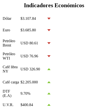
Indicadores Económicos
Dólar
$3.107.84
Euro
$3.685.80
Petróleo
USD 80.61
Brent
Petróleo
USD 76.96
WTI
Café libra
USD 326.90
NY
Café carga
$2.205.000
DTF
9.70%
(E.A)
U.V.R.
$400.84