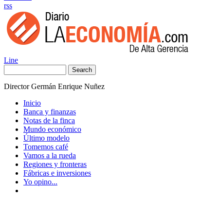
rss
Line
Search
Director Germán Enrique Nuñez
Inicio
Banca y finanzas
Notas de la finca
Mundo económico
Último modelo
Tomemos café
Vamos a la rueda
Regiones y fronteras
Fábricas e inversiones
Yo opino...