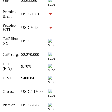
Euro
$3.633.60
Petróleo
USD 80.61
Brent
Petróleo
USD 76.96
WTI
Café libra
USD 335.55
NY
Café carga
$2.270.000
DTF
9.70%
(E.A)
U.V.R.
$400.84
Oro oz.
USD 5.170,00
Plata oz.
USD 84.425