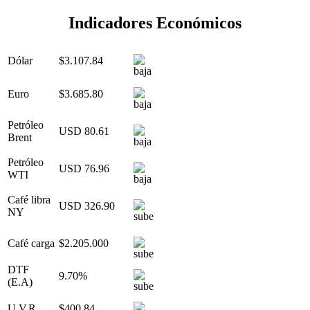
Indicadores Económicos
Dólar
$3.107.84
Euro
$3.685.80
Petróleo
USD 80.61
Brent
Petróleo
USD 76.96
WTI
Café libra
USD 326.90
NY
Café carga
$2.205.000
DTF
9.70%
(E.A)
U.V.R.
$400.84