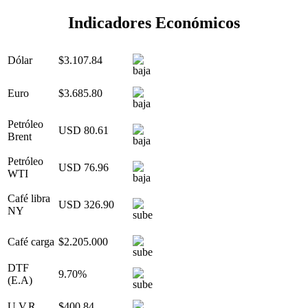
Indicadores Económicos
Dólar
$3.107.84
Euro
$3.685.80
Petróleo
USD 80.61
Brent
Petróleo
USD 76.96
WTI
Café libra
USD 326.90
NY
Café carga
$2.205.000
DTF
9.70%
(E.A)
U.V.R.
$400.84