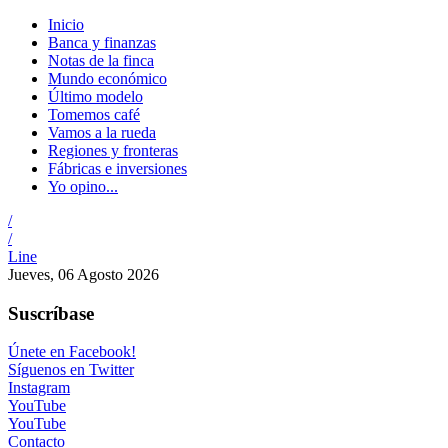
Inicio
Banca y finanzas
Notas de la finca
Mundo económico
Último modelo
Tomemos café
Vamos a la rueda
Regiones y fronteras
Fábricas e inversiones
Yo opino...
/
/
Line
Jueves, 06 Agosto 2026
Suscríbase
Únete en Facebook!
Síguenos en Twitter
Instagram
YouTube
YouTube
Contacto