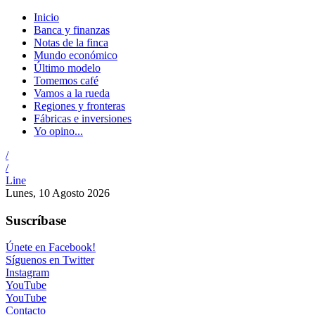
Inicio
Banca y finanzas
Notas de la finca
Mundo económico
Último modelo
Tomemos café
Vamos a la rueda
Regiones y fronteras
Fábricas e inversiones
Yo opino...
/
/
Line
Lunes, 10 Agosto 2026
Suscríbase
Únete en Facebook!
Síguenos en Twitter
Instagram
YouTube
YouTube
Contacto