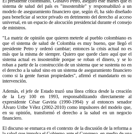
El presidente colombiano, Gustavo Petro, aseguró este martes que el
sistema de salud del país es "insostenible" y responsabilizó a un
modelo de aseguramiento financiero que, según él, ha sido diseñado
para beneficiar al sector privado en detrimento del derecho al acceso
universal, en un espacio de alocución presidencial durante el consejo
de ministros.
"La matriz de opinión que quieren meterle al pueblo colombiano es
que el sistema de salud de Colombia es muy bueno, que llegó el
presidente Petro y ordenó cambiar; entonces la crisis actual no es
más que la misma de siempre. Quiero que quede claro aquí que el
sistema actual es insostenible porque se roban el dinero, y se lo
roban a partir de la construcción de un sistema que se sustenta no en
el derecho a la salud sino en un sistema de aseguramiento financiero
como si la gente fueran propiedades", afirmó el mandatario en su
intervención.
Además, el jefe de Estado trazó una línea crítica desde la creación
de la Ley 100 en 1993, responsabilizando directamente al
expresidente César Gaviria (1990-1994) y al entonces senador
Álvaro Uribe Vélez (2002-2010) como impulsores del modelo que,
en su opinión, transformó el derecho a la salud en un negocio
financiero.
El discurso se enmarca en el contexto de la discusión de la reforma a
la salud que impulsa el Gobierno ante el Congreso, en medio de una