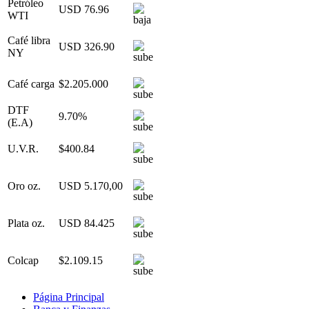
Petróleo
USD 76.96
WTI
Café libra
USD 326.90
NY
Café carga
$2.205.000
DTF
9.70%
(E.A)
U.V.R.
$400.84
Oro oz.
USD 5.170,00
Plata oz.
USD 84.425
Colcap
$2.109.15
Página Principal