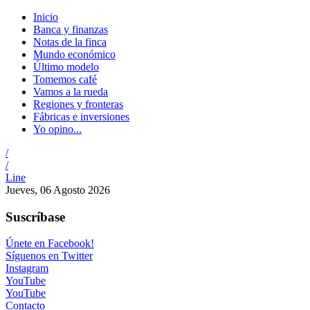
Inicio
Banca y finanzas
Notas de la finca
Mundo económico
Último modelo
Tomemos café
Vamos a la rueda
Regiones y fronteras
Fábricas e inversiones
Yo opino...
/
/
Line
Jueves, 06 Agosto 2026
Suscríbase
Únete en Facebook!
Síguenos en Twitter
Instagram
YouTube
YouTube
Contacto