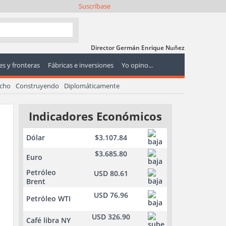
Suscríbase
Director Germán Enrique Nuñez
s y fronteras
Fábricas e inversiones
Yo opino...
echo
Construyendo
Diplomáticamente
Indicadores Económicos
Dólar
$3.107.84
$3.685.80
Euro
Petróleo
USD 80.61
Brent
USD 76.96
Petróleo WTI
USD 326.90
Café libra NY