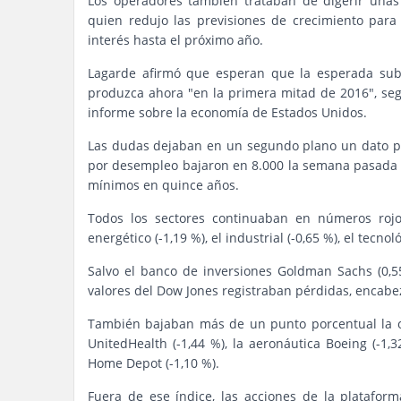
Los operadores también trataban de digerir unas 
quien redujo las previsiones de crecimiento para 
interés hasta el próximo año.
Lagarde afirmó que esperan que la esperada subi
produzca ahora "en la primera mitad de 2016", seg
informe sobre la economía de Estados Unidos.
Las dudas dejaban en un segundo plano un dato posi
por desempleo bajaron en 8.000 la semana pasada y 
mínimos en quince años.
Todos los sectores continuaban en números rojos
energético (-1,19 %), el industrial (-0,65 %), el tecnoló
Salvo el banco de inversiones Goldman Sachs (0,55 
valores del Dow Jones registraban pérdidas, encabe
También bajaban más de un punto porcentual la ope
UnitedHealth (-1,44 %), la aeronáutica Boeing (-1,3
Home Depot (-1,10 %).
Fuera de ese índice, las acciones de la platafor