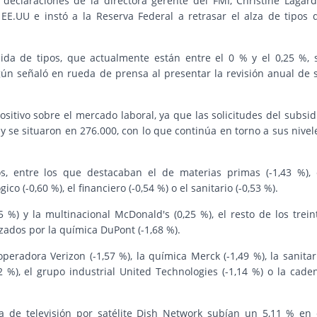
declaraciones de la directora gerente del FMI, Christine Lagard
EE.UU e instó a la Reserva Federal a retrasar el alza de tipos 
da de tipos, que actualmente están entre el 0 % y el 0,25 %, 
ún señaló en rueda de prensa al presentar la revisión anual de 
tivo sobre el mercado laboral, ya que las solicitudes del subsid
se situaron en 276.000, con lo que continúa en torno a sus nivel
, entre los que destacaban el de materias primas (-1,43 %), 
gico (-0,60 %), el financiero (-0,54 %) o el sanitario (-0,53 %).
%) y la multinacional McDonald's (0,25 %), el resto de los trein
zados por la química DuPont (-1,68 %).
radora Verizon (-1,57 %), la química Merck (-1,49 %), la sanitar
2 %), el grupo industrial United Technologies (-1,14 %) o la cade
ma de televisión por satélite Dish Network subían un 5,11 % en 