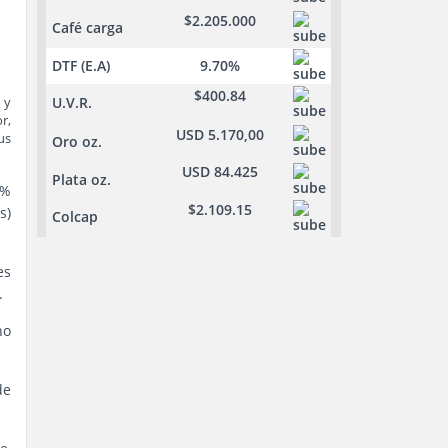
$2.205.000
Café carga
DTF (E.A)
9.70%
$400.84
 y
U.V.R.
r,
USD 5.170,00
us
Oro oz.
USD 84.425
Plata oz.
 %
$2.109.15
s)
Colcap
es
.
no
de