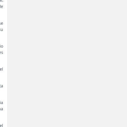
e,
de
se
su
io
es
el
ta
ia
na
el