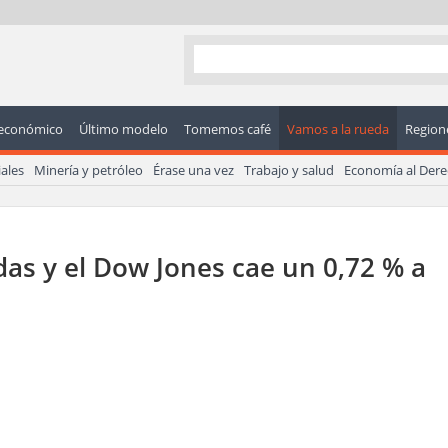
económico
Último modelo
Tomemos café
Vamos a la rueda
Regione
ales
Minería y petróleo
Érase una vez
Trabajo y salud
Economía al Der
idas y el Dow Jones cae un 0,72 % a