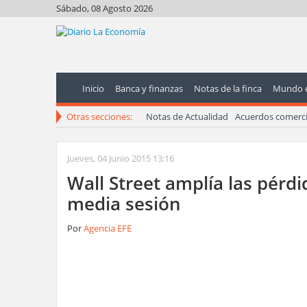
Sábado, 08 Agosto 2026
Inicio
Banca y finanzas
Notas de la finca
Mundo 
Otras secciones:
Notas de Actualidad
Acuerdos comerci
Jueves, 04 Junio 2015 13:16
Wall Street amplía las pérd
media sesión
Por
Agencia EFE