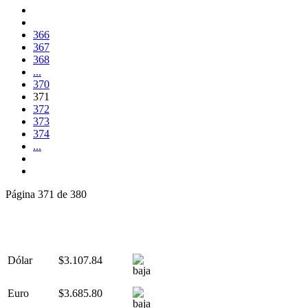
366
367
368
...
370
371
372
373
374
...
Página 371 de 380
Dólar
$3.107.84
Euro
$3.685.80