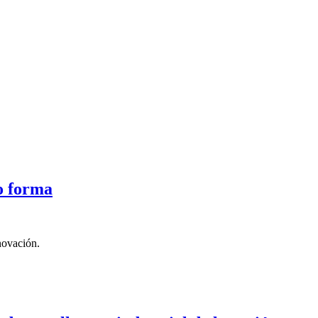
o forma
novación.