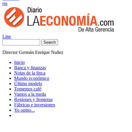
rss
Line
Search
Director Germán Enrique Nuñez
Inicio
Banca y finanzas
Notas de la finca
Mundo económico
Último modelo
Tomemos café
Vamos a la rueda
Regiones y fronteras
Fábricas e inversiones
Yo opino...