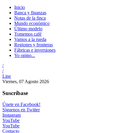
Inicio
Banca y finanzas
Notas de la finca
Mundo económico
Último modelo
Tomemos café
Vamos a la rueda
Regiones y fronteras
Fábricas e inversiones
Yo opino...
/
/
Line
Viernes, 07 Agosto 2026
Suscríbase
Únete en Facebook!
Síguenos en Twitter
Instagram
YouTube
YouTube
Contacto