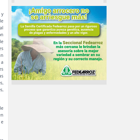
 y
de
al
ón
e
es
un
 a
es
as
s,
s,
de
en
 e