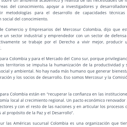
 sobre un ambiente académico y realista de las necesidades de l
eas del conocimiento, apoyar a investigadores y desarrollador
tir metodologías para el desarrollo de capacidades técnicas
n social del conocimiento.
de Comercio y Empresarios del Mercosur Colombia, dijo que es
de un sector industrial y emprendedor con un sector de defensa
ivamente se trabaje por el Derecho a vivir mejor, producir 
.
para Colombia y para el Mercado del Cono sur, porque privilegian
los territorios se impulsa la humanización de la productividad y 
, social y ambiental. No hay nada más humano que generar bienest
eración y los socios de desarrollo. Eso somos Mercosur y la Comisi
ara Colombia están en “recuperar la confianza en las institucione
omía local al crecimiento regional. Un pacto económico renovador 
ectores y con el resto de las naciones y en articular los procesos 
al propósito de la Paz y el Desarrollo”.
r las Américas sucursal Colombia es una organización que tie