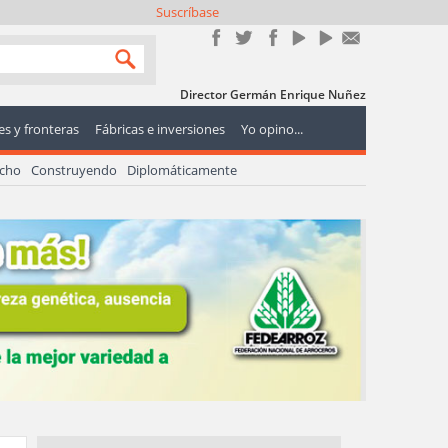
Suscríbase
Director Germán Enrique Nuñez
s y fronteras
Fábricas e inversiones
Yo opino...
echo
Construyendo
Diplomáticamente