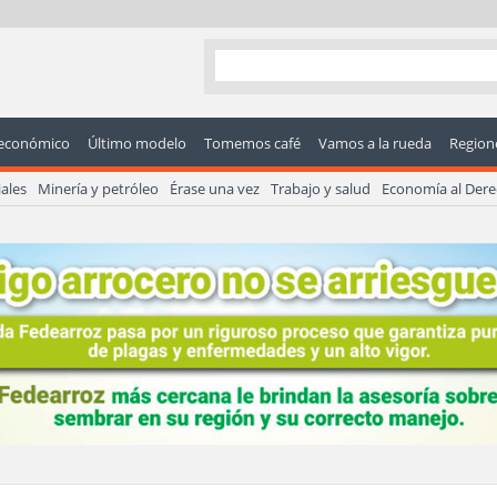
económico
Último modelo
Tomemos café
Vamos a la rueda
Regione
ales
Minería y petróleo
Érase una vez
Trabajo y salud
Economía al Der