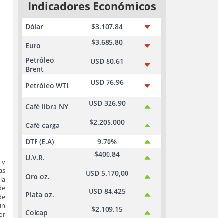
Indicadores Económicos
Dólar
$3.107.84
$3.685.80
Euro
Petróleo
USD 80.61
Brent
USD 76.96
Petróleo WTI
USD 326.90
Café libra NY
$2.205.000
Café carga
DTF (E.A)
9.70%
$400.84
U.V.R.
 y
as
USD 5.170,00
Oro oz.
la
de
USD 84.425
Plata oz.
de
un
$2.109.15
Colcap
or