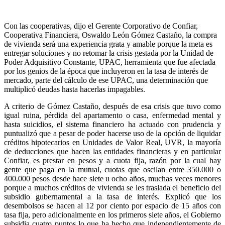
Con las cooperativas, dijo el Gerente Corporativo de Confiar,
Cooperativa Financiera, Oswaldo León Gómez Castaño, la compra
de vivienda será una experiencia grata y amable porque la meta es
entregar soluciones y no retomar la crisis gestada por la Unidad de
Poder Adquisitivo Constante, UPAC, herramienta que fue afectada
por los genios de la época que incluyeron en la tasa de interés de
mercado, parte del cálculo de ese UPAC, una determinación que
multiplicó deudas hasta hacerlas impagables.
A criterio de Gómez Castaño, después de esa crisis que tuvo como
igual ruina, pérdida del apartamento o casa, enfermedad mental y
hasta suicidios, el sistema financiero ha actuado con prudencia y
puntualizó que a pesar de poder hacerse uso de la opción de liquidar
créditos hipotecarios en Unidades de Valor Real, UVR, la mayoría
de deducciones que hacen las entidades financieras y en particular
Confiar, es prestar en pesos y a cuota fija, razón por la cual hay
gente que paga en la mutual, cuotas que oscilan entre 350.000 o
400.000 pesos desde hace siete u ocho años, muchas veces menores
porque a muchos créditos de vivienda se les traslada el beneficio del
subsidio gubernamental a la tasa de interés. Explicó que los
desembolsos se hacen al 12 por ciento por espacio de 15 años con
tasa fija, pero adicionalmente en los primeros siete años, el Gobierno
subsidia cuatro puntos lo que ha hecho que independientemente de