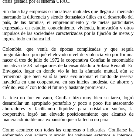
crisis gestada por el sistema UPAC.
Sin duda hay empresas o iniciativas mutuales que llegan al mercado
marcando la diferencia y siendo demasiado útiles en el desarrollo del
país, de las familias, el emprendimiento y de metas particulares
expresadas en estudio, conocimiento, vivienda, innovación y otros
impulsos de las sociedades caracterizadas por la fijación de metas y
logros, todo en franca lid.
Colombia, que venía de épocas complicadas y que seguía
preguntándose por qué el elevado nivel de violencia vio por fortuna
nacer el tres de julio de 1972 la cooperativa Confiar, la encomiable
iniciativa de 33 trabajadores de la ensambladora Sofasa Renault. En
Envigado, lugar en donde vio la luz la afamada mutual, aún se
rememora que bien valió la pena evolucionar el fondo de reserva
navideña en una cooperativa, en sus inicios modesta, de ahorro y
crédito, eso sí con todo el futuro y bastante promisoria.
La idea no fue en vano, Confiar hizo muy bien su tarea, logró
desarrollar un apropiado portafolio y poco a poco fue atesorando
ahorradores y facilitando liquidez para cristalizar sueños, la
cooperativa logró tan elevado posicionamiento que alcanzó de
manera admirable una expansión que a la fecha no para.
Como acontece con todas las empresas o industrias, Confiarse ha
enfrentado con acierto y arrojo los vaivenes externos e internos,