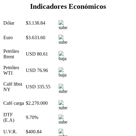
Indicadores Económicos
Dólar
$3.138.84
Euro
$3.633.60
Petróleo
USD 80.61
Brent
Petróleo
USD 76.96
WTI
Café libra
USD 335.55
NY
Café carga
$2.270.000
DTF
9.70%
(E.A)
U.V.R.
$400.84