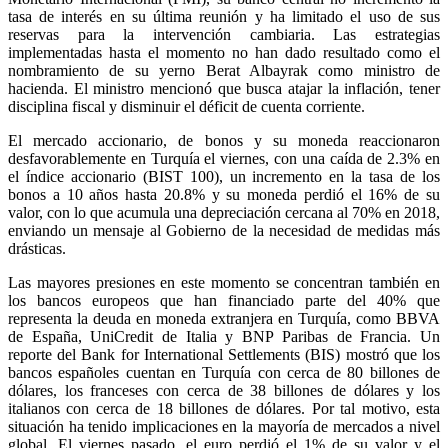
tasa de interés en su última reunión y ha limitado el uso de sus
reservas para la intervención cambiaria. Las estrategias
implementadas hasta el momento no han dado resultado como el
nombramiento de su yerno Berat Albayrak como ministro de
hacienda. El ministro mencionó que busca atajar la inflación, tener
disciplina fiscal y disminuir el déficit de cuenta corriente.
El mercado accionario, de bonos y su moneda reaccionaron
desfavorablemente en Turquía el viernes, con una caída de 2.3% en
el índice accionario (BIST 100), un incremento en la tasa de los
bonos a 10 años hasta 20.8% y su moneda perdió el 16% de su
valor, con lo que acumula una depreciación cercana al 70% en 2018,
enviando un mensaje al Gobierno de la necesidad de medidas más
drásticas.
Las mayores presiones en este momento se concentran también en
los bancos europeos que han financiado parte del 40% que
representa la deuda en moneda extranjera en Turquía, como BBVA
de España, UniCredit de Italia y BNP Paribas de Francia. Un
reporte del Bank for International Settlements (BIS) mostró que los
bancos españoles cuentan en Turquía con cerca de 80 billones de
dólares, los franceses con cerca de 38 billones de dólares y los
italianos con cerca de 18 billones de dólares. Por tal motivo, esta
situación ha tenido implicaciones en la mayoría de mercados a nivel
global. El viernes pasado, el euro perdió el 1% de su valor y el