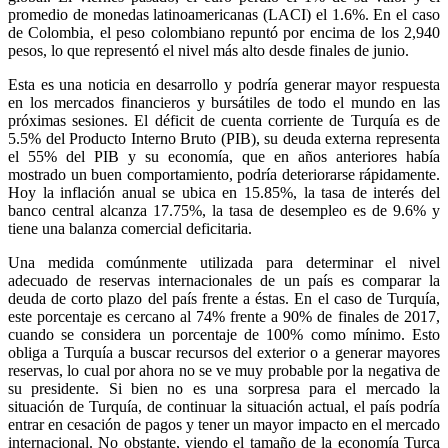
promedio de monedas latinoamericanas (LACI) el 1.6%. En el caso
de Colombia, el peso colombiano repuntó por encima de los 2,940
pesos, lo que representó el nivel más alto desde finales de junio.
Esta es una noticia en desarrollo y podría generar mayor respuesta
en los mercados financieros y bursátiles de todo el mundo en las
próximas sesiones. El déficit de cuenta corriente de Turquía es de
5.5% del Producto Interno Bruto (PIB), su deuda externa representa
el 55% del PIB y su economía, que en años anteriores había
mostrado un buen comportamiento, podría deteriorarse rápidamente.
Hoy la inflación anual se ubica en 15.85%, la tasa de interés del
banco central alcanza 17.75%, la tasa de desempleo es de 9.6% y
tiene una balanza comercial deficitaria.
Una medida comúnmente utilizada para determinar el nivel
adecuado de reservas internacionales de un país es comparar la
deuda de corto plazo del país frente a éstas. En el caso de Turquía,
este porcentaje es cercano al 74% frente a 90% de finales de 2017,
cuando se considera un porcentaje de 100% como mínimo. Esto
obliga a Turquía a buscar recursos del exterior o a generar mayores
reservas, lo cual por ahora no se ve muy probable por la negativa de
su presidente. Si bien no es una sorpresa para el mercado la
situación de Turquía, de continuar la situación actual, el país podría
entrar en cesación de pagos y tener un mayor impacto en el mercado
internacional. No obstante, viendo el tamaño de la economía Turca