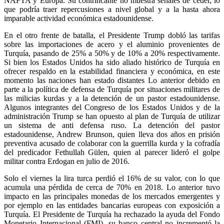
NAFTA y Europa. Su contrincante no muestra señales de ceder, lo
que podría traer repercusiones a nivel global y a la hasta ahora
imparable actividad económica estadounidense.
En el otro frente de batalla, el Presidente Trump dobló las tarifas
sobre las importaciones de acero y el aluminio provenientes de
Turquía, pasando de 25% a 50% y de 10% a 20% respectivamente.
Si bien los Estados Unidos ha sido aliado histórico de Turquía en
ofrecer respaldo en la estabilidad financiera y económica, en este
momento las naciones han estado distantes Lo anterior debido en
parte a la política de defensa de Turquía por situaciones militares de
las milicias kurdas y a la detención de un pastor estadounidense.
Algunos integrantes del Congreso de los Estados Unidos y de la
administración Trump se han opuesto al plan de Turquía de utilizar
un sistema de anti defensa ruso. La detención del pastor
estadounidense, Andrew Brunson, quien lleva dos años en prisión
preventiva acusado de colaborar con la guerrilla kurda y la cofradía
del predicador Fethullah Gülen, quien al parecer lideró el golpe
militar contra Erdogan en julio de 2016.
Solo el viernes la lira turca perdió el 16% de su valor, con lo que
acumula una pérdida de cerca de 70% en 2018. Lo anterior tuvo
impacto en las principales monedas de los mercados emergentes y
por ejemplo en las entidades bancarias europeas con exposición a
Turquía. El Presidente de Turquía ha rechazado la ayuda del Fondo
Monetario Internacional (FMI), su banco central no incrementó la