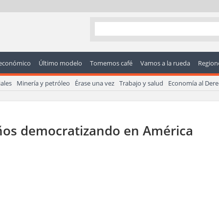
económico
Último modelo
Tomemos café
Vamos a la rueda
Regione
ales
Minería y petróleo
Érase una vez
Trabajo y salud
Economía al Der
ños democratizando en América