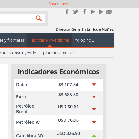
Suscríbase
Director Germán Enrique Nuñez
s y fronteras
Fábricas e inversiones
Yo opino...
echo
Construyendo
Diplomáticamente
Indicadores Económicos
Dólar
$3.107.84
$3.685.80
Euro
Petróleo
USD 80.61
Brent
USD 76.96
Petróleo WTI
USD 326.90
Café libra NY