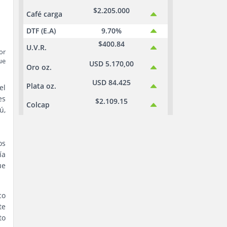
$2.205.000
Café carga
DTF (E.A)
9.70%
$400.84
U.V.R.
or
ue
USD 5.170,00
Oro oz.
USD 84.425
Plata oz.
el
es
$2.109.15
Colcap
ú,
os
ía
ue
co
te
to