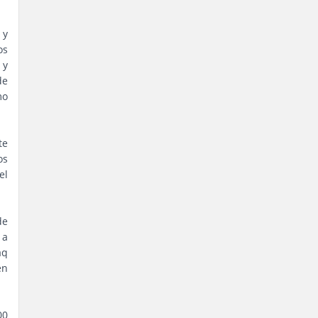
 y
os
 y
de
mo
te
os
el
de
 a
aq
en
00