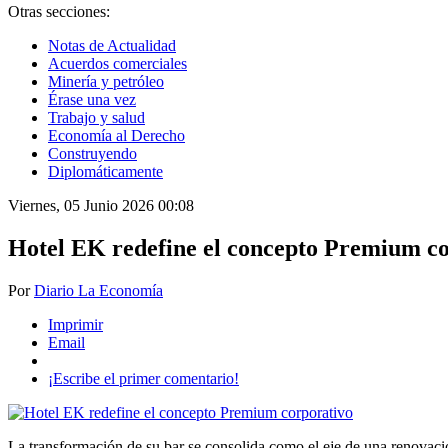
Otras secciones:
Notas de Actualidad
Acuerdos comerciales
Minería y petróleo
Érase una vez
Trabajo y salud
Economía al Derecho
Construyendo
Diplomáticamente
Viernes, 05 Junio 2026 00:08
Hotel EK redefine el concepto Premium c
Por
Diario La Economía
Imprimir
Email
¡Escribe el primer comentario!
La transformación de su bar se consolida como el eje de una renovación