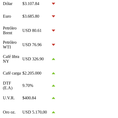
Dólar
$3.107.84
Euro
$3.685.80
Petróleo
USD 80.61
Brent
Petróleo
USD 76.96
WTI
Café libra
USD 326.90
NY
Café carga
$2.205.000
DTF
9.70%
(E.A)
U.V.R.
$400.84
Oro oz.
USD 5.170,00