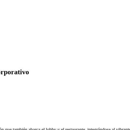
orporativo
 que también abarca el lobby y el restaurante, integrándose al vibrante