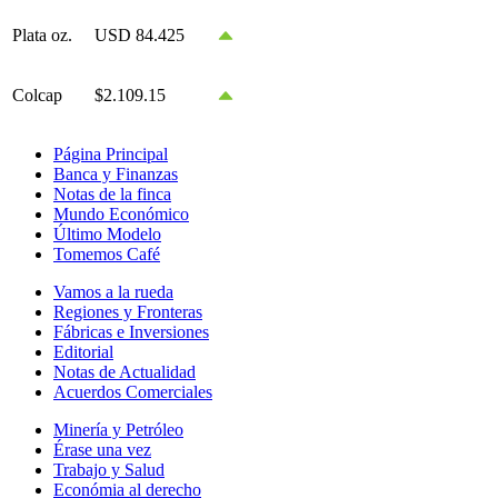
Plata oz.
USD 84.425
Colcap
$2.109.15
Página Principal
Banca y Finanzas
Notas de la finca
Mundo Económico
Último Modelo
Tomemos Café
Vamos a la rueda
Regiones y Fronteras
Fábricas e Inversiones
Editorial
Notas de Actualidad
Acuerdos Comerciales
Minería y Petróleo
Érase una vez
Trabajo y Salud
Económia al derecho