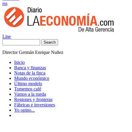
rss
Line
Search
Director Germán Enrique Nuñez
Inicio
Banca y finanzas
Notas de la finca
Mundo económico
Último modelo
Tomemos café
Vamos a la rueda
Regiones y fronteras
Fábricas e inversiones
Yo opino...