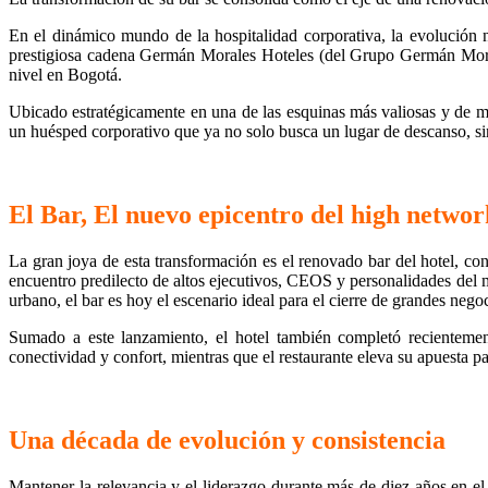
En el dinámico mundo de la hospitalidad corporativa, la evolución
prestigiosa cadena Germán Morales Hoteles (del Grupo Germán Morales
nivel en Bogotá.
Ubicado estratégicamente en una de las esquinas más valiosas y de m
un huésped corporativo que ya no solo busca un lugar de descanso, s
El Bar, El nuevo epicentro del high netwo
La gran joya de esta transformación es el renovado bar del hotel, co
encuentro predilecto de altos ejecutivos, CEOS y personalidades del m
urbano, el bar es hoy el escenario ideal para el cierre de grandes negoc
Sumado a este lanzamiento, el hotel también completó recientemen
conectividad y confort, mientras que el restaurante eleva su apuesta par
Una década de evolución y consistencia
Mantener la relevancia y el liderazgo durante más de diez años en el 