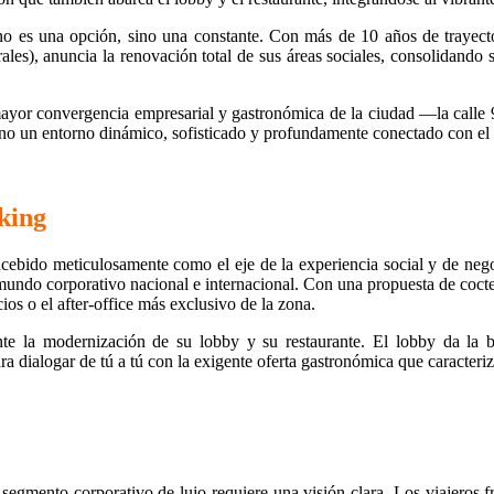
 no es una opción, sino una constante. Con más de 10 años de trayec
), anuncia la renovación total de sus áreas sociales, consolidando s
ayor convergencia empresarial y gastronómica de la ciudad —la calle 
ino un entorno dinámico, sofisticado y profundamente conectado con el
rking
ncebido meticulosamente como el eje de la experiencia social y de nego
undo corporativo nacional e internacional. Con una propuesta de coctel
ios o el after-office más exclusivo de la zona.
te la modernización de su lobby y su restaurante. El lobby da la bi
a dialogar de tú a tú con la exigente oferta gastronómica que caracteriza
segmento corporativo de lujo requiere una visión clara. Los viajeros f