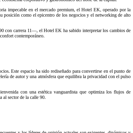
toria impecable en el mercado premium, el Hotel EK, operado por la
u posición como el epicentro de los negocios y el networking de alto
90 con carrera 11—, el Hotel EK ha sabido interpretar los cambios de
 confort contemporáneo.
cios. Este espacio ha sido rediseñado para convertirse en el punto de
ería de autor y una atmósfera que equilibra la privacidad con el pulso
envenida con una estética vanguardista que optimiza los flujos de
 al sector de la calle 90.
recuentes y los líderes de opinión actuales son exigentes, dinámicos y