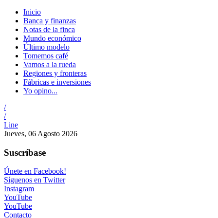
Inicio
Banca y finanzas
Notas de la finca
Mundo económico
Último modelo
Tomemos café
Vamos a la rueda
Regiones y fronteras
Fábricas e inversiones
Yo opino...
/
/
Line
Jueves, 06 Agosto 2026
Suscríbase
Únete en Facebook!
Síguenos en Twitter
Instagram
YouTube
YouTube
Contacto