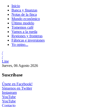
Inicio
Banca y finanzas
Notas de la finca
Mundo económico
Último modelo
Tomemos café
Vamos a la rueda
Regiones y fronteras
Fábricas e inversiones
Yo opino...
/
/
Line
Jueves, 06 Agosto 2026
Suscríbase
Únete en Facebook!
Síguenos en Twitter
Instagram
YouTube
YouTube
Contacto