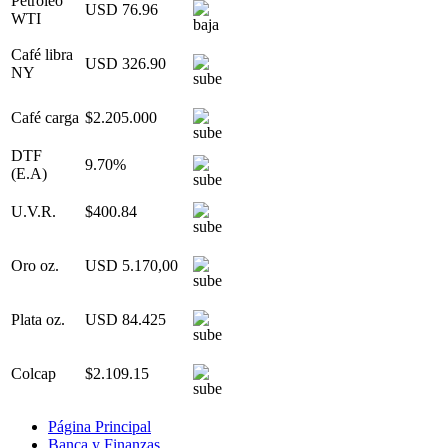
Petróleo
USD 76.96
WTI
Café libra
USD 326.90
NY
Café carga
$2.205.000
DTF
9.70%
(E.A)
U.V.R.
$400.84
Oro oz.
USD 5.170,00
Plata oz.
USD 84.425
Colcap
$2.109.15
Página Principal
Banca y Finanzas