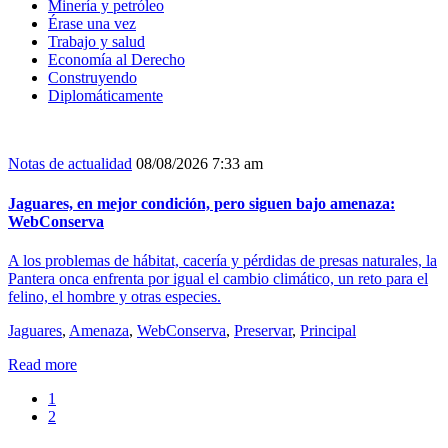
Minería y petróleo
Érase una vez
Trabajo y salud
Economía al Derecho
Construyendo
Diplomáticamente
Notas de actualidad
08/08/2026 7:33 am
Jaguares, en mejor condición, pero siguen bajo amenaza:
WebConserva
A los problemas de hábitat, cacería y pérdidas de presas naturales, la
Pantera onca enfrenta por igual el cambio climático, un reto para el
felino, el hombre y otras especies.
Jaguares
,
Amenaza
,
WebConserva
,
Preservar
,
Principal
Read more
1
2