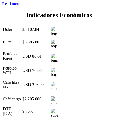
Read more
Indicadores Económicos
Dólar
$3.107.84
Euro
$3.685.80
Petróleo
USD 80.61
Brent
Petróleo
USD 76.96
WTI
Café libra
USD 326.90
NY
Café carga
$2.205.000
DTF
9.70%
(E.A)