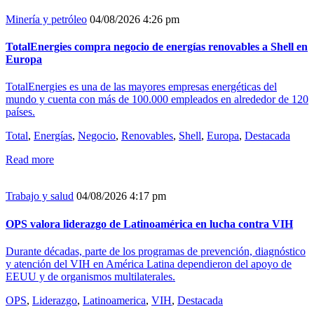
Minería y petróleo
04/08/2026 4:26 pm
TotalEnergies compra negocio de energías renovables a Shell en
Europa
TotalEnergies es una de las mayores empresas energéticas del
mundo y cuenta con más de 100.000 empleados en alrededor de 120
países.
Total
,
Energías
,
Negocio
,
Renovables
,
Shell
,
Europa
,
Destacada
Read more
Trabajo y salud
04/08/2026 4:17 pm
OPS valora liderazgo de Latinoamérica en lucha contra VIH
Durante décadas, parte de los programas de prevención, diagnóstico
y atención del VIH en América Latina dependieron del apoyo de
EEUU y de organismos multilaterales.
OPS
,
Liderazgo
,
Latinoamerica
,
VIH
,
Destacada