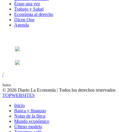
Érase una vez
Trabajo y Salud
Económia al derecho
Dicen Que
Agenda
Síguenos en:
/
Subir
© 2026 Diario La Economía | Todos los derechos reservados
TOP
WEBSITES
Inicio
Banca y finanzas
Notas de la finca
Mundo económico
Último modelo
Tomemos café