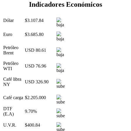
Indicadores Económicos
Dólar
$3.107.84
Euro
$3.685.80
Petróleo
USD 80.61
Brent
Petróleo
USD 76.96
WTI
Café libra
USD 326.90
NY
Café carga
$2.205.000
DTF
9.70%
(E.A)
U.V.R.
$400.84