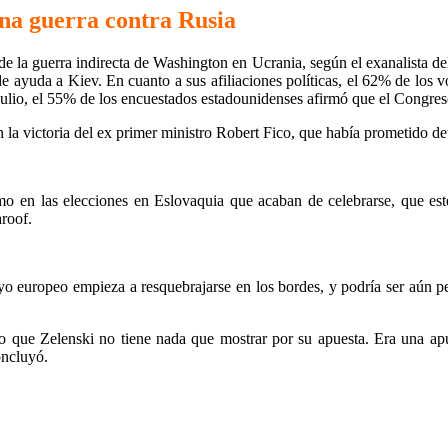
una guerra contra Rusia
e la guerra indirecta de Washington en Ucrania, según el exanalista d
 ayuda a Kiev. En cuanto a sus afiliaciones políticas, el 62% de los v
julio, el 55% de los encuestados estadounidenses afirmó que el Congre
n la victoria del ex primer ministro Robert Fico, que había prometido det
como en las elecciones en Eslovaquia que acaban de celebrarse, que e
roof.
oyo europeo empieza a resquebrajarse en los bordes, y podría ser aún p
eo que Zelenski no tiene nada que mostrar por su apuesta. Era una ap
oncluyó.