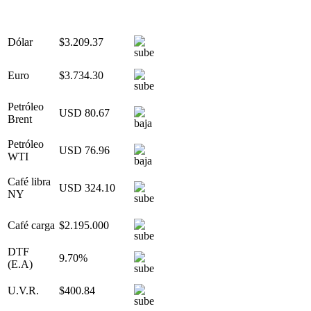
Dólar
$3.209.37
Euro
$3.734.30
Petróleo
USD 80.67
Brent
Petróleo
USD 76.96
WTI
Café libra
USD 324.10
NY
Café carga
$2.195.000
DTF
9.70%
(E.A)
U.V.R.
$400.84