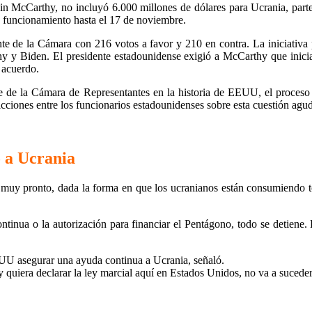
in McCarthy, no incluyó 6.000 millones de dólares para Ucrania, parte
 funcionamiento hasta el 17 de noviembre.
e de la Cámara con 216 votos a favor y 210 en contra. La iniciativa pa
y y Biden. El presidente estadounidense exigió a McCarthy que inicia
 acuerdo.
te de la Cámara de Representantes en la historia de EEUU, el proces
dicciones entre los funcionarios estadounidenses sobre esta cuestión agu
 a Ucrania
r muy pronto, dada la forma en que los ucranianos están consumiendo 
tinua o la autorización para financiar el Pentágono, todo se detiene.
EUU asegurar una ayuda continua a Ucrania, señaló.
 quiera declarar la ley marcial aquí en Estados Unidos, no va a sucede