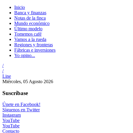
Inicio
Banca y finanzas
Notas de la finca
Mundo económico
Último modelo
Tomemos café
Vamos a la rueda
Regiones y fronteras
Fábricas e inversiones
Yo opino...
/
/
Line
Miércoles, 05 Agosto 2026
Suscríbase
Únete en Facebook!
Síguenos en Twitter
Instagram
YouTube
YouTube
Contacto