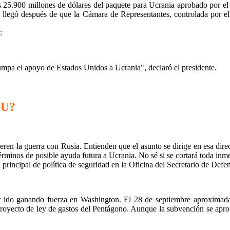
 los 25.900 millones de dólares del paquete para Ucrania aprobado por
so llegó después de que la Cámara de Representantes, controlada por e
:
umpa el apoyo de Estados Unidos a Ucrania", declaró el presidente.
UU?
ren la guerra con Rusia. Entienden que el asunto se dirige en esa dire
érminos de posible ayuda futura a Ucrania. No sé si se cortará toda inme
principal de política de seguridad en la Oficina del Secretario de Def
er ido ganando fuerza en Washington. El 28 de septiembre aproximada
proyecto de ley de gastos del Pentágono. Aunque la subvención se apro