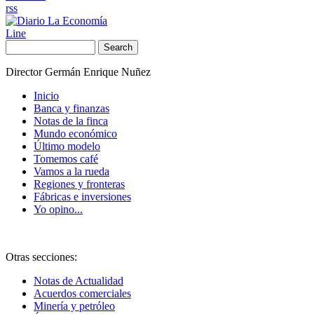
rss
Line
Search
Director Germán Enrique Nuñez
Inicio
Banca y finanzas
Notas de la finca
Mundo económico
Último modelo
Tomemos café
Vamos a la rueda
Regiones y fronteras
Fábricas e inversiones
Yo opino...
Otras secciones:
Notas de Actualidad
Acuerdos comerciales
Minería y petróleo