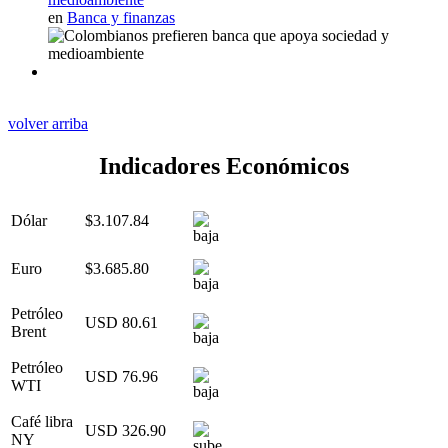
en
Banca y finanzas
volver arriba
Indicadores Económicos
Dólar
$3.107.84
Euro
$3.685.80
Petróleo
USD 80.61
Brent
Petróleo
USD 76.96
WTI
Café libra
USD 326.90
NY