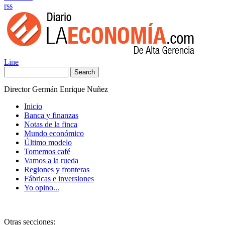
rss
Line
Search
Director Germán Enrique Nuñez
Inicio
Banca y finanzas
Notas de la finca
Mundo económico
Último modelo
Tomemos café
Vamos a la rueda
Regiones y fronteras
Fábricas e inversiones
Yo opino...
Otras secciones: