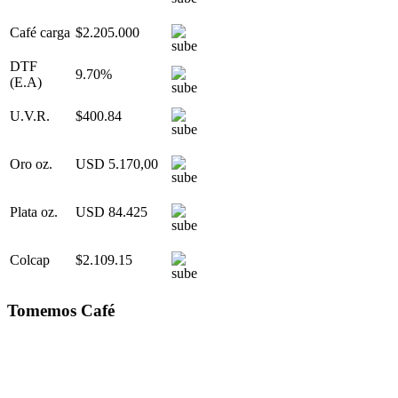
Café carga
$2.205.000
DTF
9.70%
(E.A)
U.V.R.
$400.84
Oro oz.
USD 5.170,00
Plata oz.
USD 84.425
Colcap
$2.109.15
Tomemos Café