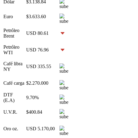
Dólar
$3.138.84
Euro
$3.633.60
Petróleo
USD 80.61
Brent
Petróleo
USD 76.96
WTI
Café libra
USD 335.55
NY
Café carga
$2.270.000
DTF
9.70%
(E.A)
U.V.R.
$400.84
Oro oz.
USD 5.170,00