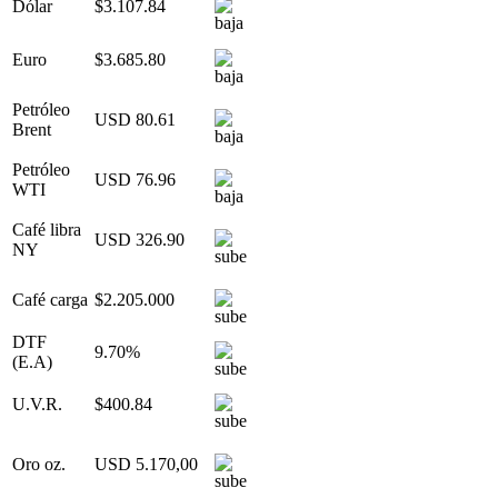
Dólar
$3.107.84
Euro
$3.685.80
Petróleo
USD 80.61
Brent
Petróleo
USD 76.96
WTI
Café libra
USD 326.90
NY
Café carga
$2.205.000
DTF
9.70%
(E.A)
U.V.R.
$400.84
Oro oz.
USD 5.170,00