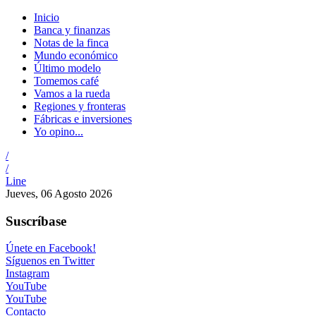
Inicio
Banca y finanzas
Notas de la finca
Mundo económico
Último modelo
Tomemos café
Vamos a la rueda
Regiones y fronteras
Fábricas e inversiones
Yo opino...
/
/
Line
Jueves, 06 Agosto 2026
Suscríbase
Únete en Facebook!
Síguenos en Twitter
Instagram
YouTube
YouTube
Contacto