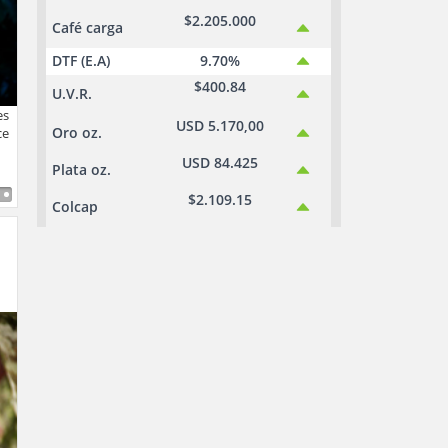
$2.205.000
Café carga
DTF (E.A)
9.70%
$400.84
U.V.R.
es
USD 5.170,00
Oro oz.
ce
USD 84.425
Plata oz.
$2.109.15
Colcap