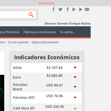
Suscríbase
Director Germán Enrique Nuñez
s y fronteras
Fábricas e inversiones
Yo opino...
echo
Construyendo
Diplomáticamente
Indicadores Económicos
Dólar
$3.107.84
$3.685.80
Euro
Petróleo
USD 80.61
Brent
USD 76.96
Petróleo WTI
USD 326.90
Café libra NY