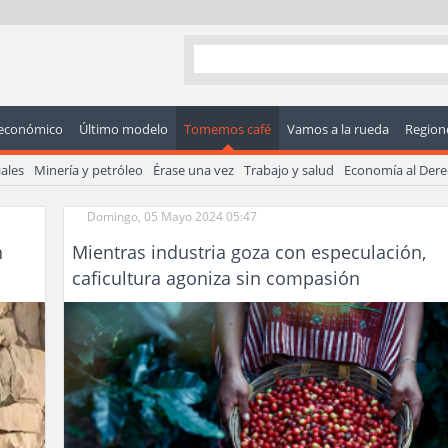
económico
Último modelo
Tomemos café
Vamos a la rueda
Regione
ales
Minería y petróleo
Érase una vez
Trabajo y salud
Economía al Der
Domingo, 05 Mayo 2024 05:47
n
Mientras industria goza con especulación,
caficultura agoniza sin compasión