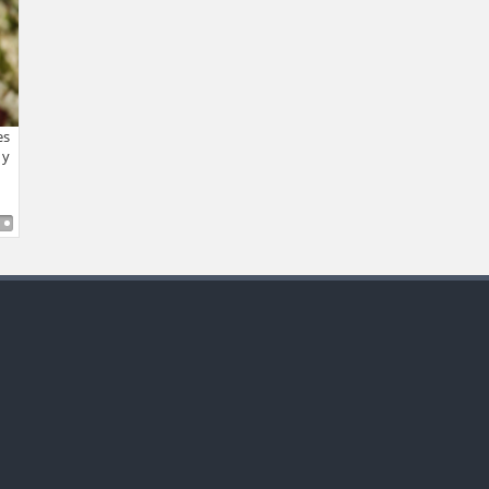
es
 y