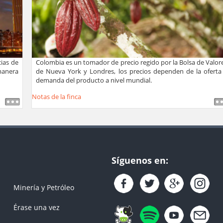
cias de
Colombia es un tomador de precio regido por la Bolsa de Valor
manera
de Nueva York y Londres, los precios dependen de la oferta
demanda del producto a nivel mundial.
Notas de la finca
Síguenos en:
Minería y Petróleo
Érase una vez