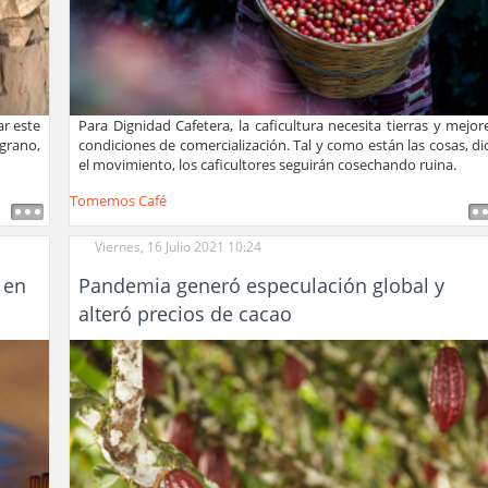
ar este
Para Dignidad Cafetera, la caficultura necesita tierras y mejor
 grano,
condiciones de comercialización. Tal y como están las cosas, di
el movimiento, los caficultores seguirán cosechando ruina.
Tomemos Café
Viernes, 16 Julio 2021 10:24
 en
Pandemia generó especulación global y
alteró precios de cacao