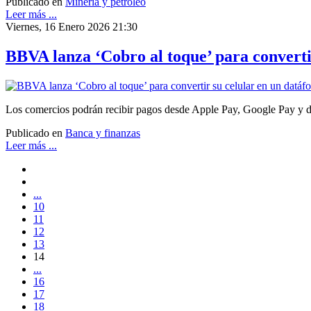
Publicado en
Minería y petróleo
Leer más ...
Viernes, 16 Enero 2026 21:30
BBVA lanza ‘Cobro al toque’ para converti
Los comercios podrán recibir pagos desde Apple Pay, Google Pay y disp
Publicado en
Banca y finanzas
Leer más ...
...
10
11
12
13
14
...
16
17
18