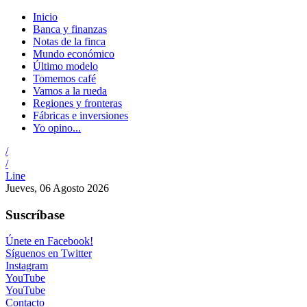
Inicio
Banca y finanzas
Notas de la finca
Mundo económico
Último modelo
Tomemos café
Vamos a la rueda
Regiones y fronteras
Fábricas e inversiones
Yo opino...
/
/
Line
Jueves, 06 Agosto 2026
Suscríbase
Únete en Facebook!
Síguenos en Twitter
Instagram
YouTube
YouTube
Contacto