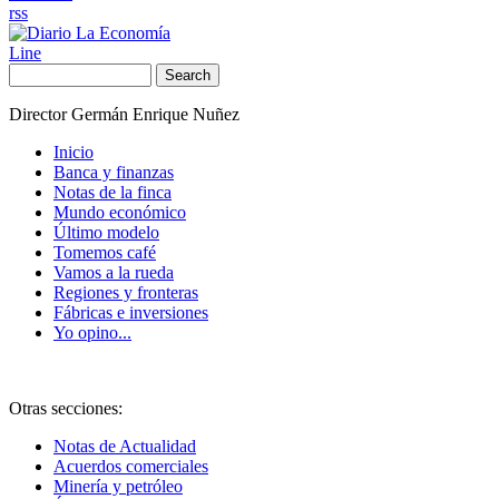
rss
Line
Search
Director Germán Enrique Nuñez
Inicio
Banca y finanzas
Notas de la finca
Mundo económico
Último modelo
Tomemos café
Vamos a la rueda
Regiones y fronteras
Fábricas e inversiones
Yo opino...
Otras secciones:
Notas de Actualidad
Acuerdos comerciales
Minería y petróleo