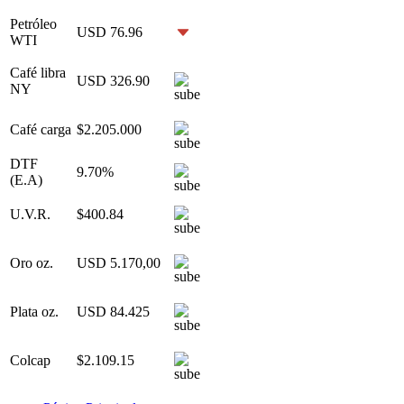
Petróleo
USD 76.96
WTI
Café libra
USD 326.90
NY
Café carga
$2.205.000
DTF
9.70%
(E.A)
U.V.R.
$400.84
Oro oz.
USD 5.170,00
Plata oz.
USD 84.425
Colcap
$2.109.15