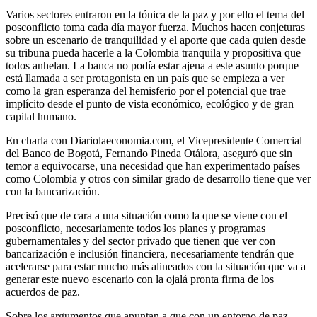
Varios sectores entraron en la tónica de la paz y por ello el tema del
posconflicto toma cada día mayor fuerza. Muchos hacen conjeturas
sobre un escenario de tranquilidad y el aporte que cada quien desde
su tribuna pueda hacerle a la Colombia tranquila y propositiva que
todos anhelan. La banca no podía estar ajena a este asunto porque
está llamada a ser protagonista en un país que se empieza a ver
como la gran esperanza del hemisferio por el potencial que trae
implícito desde el punto de vista económico, ecológico y de gran
capital humano.
En charla con Diariolaeconomia.com, el Vicepresidente Comercial
del Banco de Bogotá, Fernando Pineda Otálora, aseguró que sin
temor a equivocarse, una necesidad que han experimentado países
como Colombia y otros con similar grado de desarrollo tiene que ver
con la bancarización.
Precisó que de cara a una situación como la que se viene con el
posconflicto, necesariamente todos los planes y programas
gubernamentales y del sector privado que tienen que ver con
bancarización e inclusión financiera, necesariamente tendrán que
acelerarse para estar mucho más alineados con la situación que va a
generar este nuevo escenario con la ojalá pronta firma de los
acuerdos de paz.
Sobre los argumentos que apuntan a que con un entorno de paz