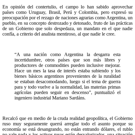
En opinión del contertulio, el campo lo han sabido aprovechar
países como Uruguay, Brasil, Perú y Colombia, pero expresó su
preocupación por el rezago de naciones agrarias como Argentina, un
pueblo, en su concepto destrozado y detonado, fruto de las prácticas
de un Gobierno que solo despedaza, un mandato en el que nadie
confía, a criterio del analista mentiroso, al que nadie le cree.
“A una nación como Argentina la desgarra esta
incertidumbre, otros países que son más libres y
productores de commodities pueden inclusive mejorar.
Hace un mes la tasa de interés estaba subiendo y los
bienes básicos argentinos provenientes de la ruralidad
se estaban desacomodando, luego si el tema de guerra
para y todo vuelve a la normalidad, las materias primas
agrícolas pueden seguir en descenso”, puntualizó el
ingeniero industrial Mariano Sardáns.
Recalcó que en medio de la cruda realidad geopolítica, el Gobierno
ruso muy seguramente querrá arreglar todo el asunto porque su
economía se está desangrando, no están entrando dólares, el rublo
no vale nada y los activos rusos están desvalorizados, una situación