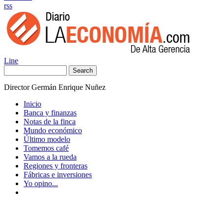
rss
Line
Search
Director Germán Enrique Nuñez
Inicio
Banca y finanzas
Notas de la finca
Mundo económico
Último modelo
Tomemos café
Vamos a la rueda
Regiones y fronteras
Fábricas e inversiones
Yo opino...