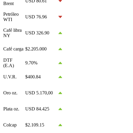
USD 80.61
Brent
Petróleo
USD 76.96
WTI
Café libra
USD 326.90
NY
Café carga
$2.205.000
DTF
9.70%
(E.A)
U.V.R.
$400.84
Oro oz.
USD 5.170,00
Plata oz.
USD 84.425
Colcap
$2.109.15