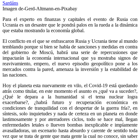
Imagen de-Gerd-Altmann-en-Pixabay
Para el experto en finanzas y capitales el evento de Rusia con
Ucrania es un desastre que le pondrá palos en la rueda a la dinámica
que estaba mostrando la economía global.
El conflicto en el que se enfrascaron Rusia y Ucrania tiene al mundo
temblando porque si bien se habla de sanciones y medidas en contra
del gobierno de Moscú, habrá una serie de repercusiones que
impactarán la economía internacional que ya mostraba signos de
reavivamiento, empero, el nuevo episodio geopolítico pone a los
mercados contra la pared, amenaza la inversión y la estabilidad de
las naciones.
Hoy el planeta esta nuevamente en vilo, el Covid-19 está quedando
atrás como titular, en este momento el asunto es ¿qué va a suceder?,
¿Qué le depara a la humanidad si el tema nuclear logra
exacerbarse?, ¿habrá futuro y recuperación económica en
condiciones de tranquilidad con el despertar de la guerra fría?, en
síntesis, solo inquietudes y nada de certeza en un planeta en donde
lastimosamente y por aterradores ciclos, todo se hace mal, llegan
enfermedades letales o llueven bombas inexplicable e impíamente
avasalladoras, un escenario hasta absurdo y carente de sentido toda
vez que se trata de gente que mata gente la cual no conoce, sin saber