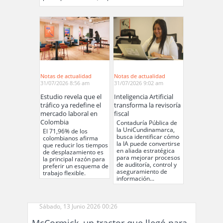
Notas de actualidad
Notas de actualidad
31/07/2026 8:56 am
31/07/2026 9:02 am
Estudio revela que el
Inteligencia Artificial
tráfico ya redefine el
transforma la revisoría
mercado laboral en
fiscal
Colombia
Contaduría Pública de
la UniCundinamarca,
El 71,96% de los
busca identificar cómo
colombianos afirma
la IA puede convertirse
que reducir los tiempos
en aliada estratégica
de desplazamiento es
para mejorar procesos
la principal razón para
de auditoría, control y
preferir un esquema de
aseguramiento de
trabajo flexible.
información...
Sábado, 13 Junio 2026 00:26
McCormick, un tractor que llegó para