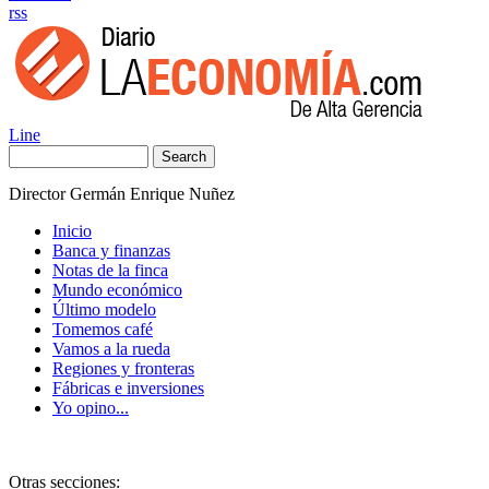
rss
Line
Search
Director Germán Enrique Nuñez
Inicio
Banca y finanzas
Notas de la finca
Mundo económico
Último modelo
Tomemos café
Vamos a la rueda
Regiones y fronteras
Fábricas e inversiones
Yo opino...
Otras secciones: