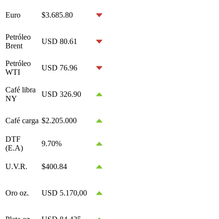
Euro
$3.685.80
Petróleo
USD 80.61
Brent
Petróleo
USD 76.96
WTI
Café libra
USD 326.90
NY
Café carga
$2.205.000
DTF
9.70%
(E.A)
U.V.R.
$400.84
Oro oz.
USD 5.170,00