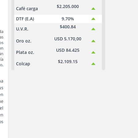
$2.205.000
Café carga
DTF (E.A)
9.70%
$400.84
U.V.R.
da
as
USD 5.170,00
Oro oz.
os
en
USD 84.425
Plata oz.
án
ía
$2.109.15
Colcap
o,
na
us
en
ue
l
en
os