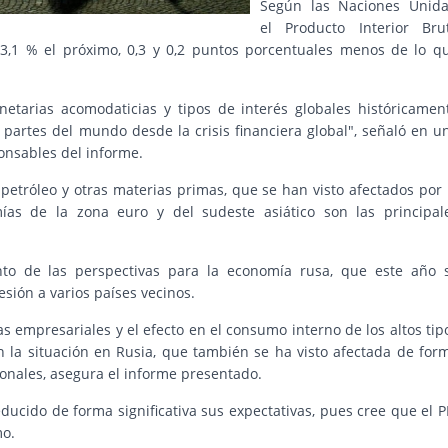
Según las Naciones Unida
el Producto Interior Bru
3,1 % el próximo, 0,3 y 0,2 puntos porcentuales menos de lo q
netarias acomodaticias y tipos de interés globales históricamen
 partes del mundo desde la crisis financiera global", señaló en u
ponsables del informe.
 petróleo y otras materias primas, que se han visto afectados por 
ías de la zona euro y del sudeste asiático son las principal
to de las perspectivas para la economía rusa, que este año 
sión a varios países vecinos.
as empresariales y el efecto en el consumo interno de los altos tip
an la situación en Rusia, que también se ha visto afectada de for
ionales, asegura el informe presentado.
ucido de forma significativa sus expectativas, pues cree que el P
mo.