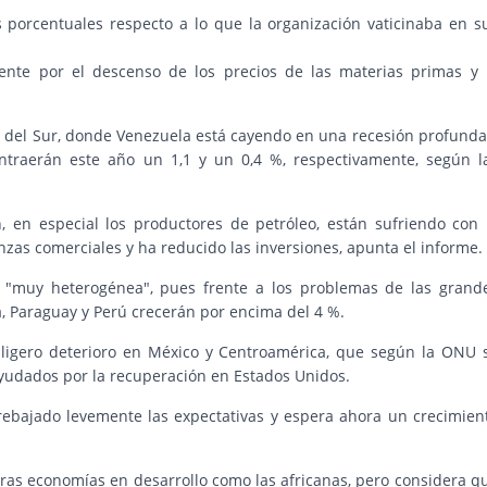
 porcentuales respecto a lo que la organización vaticinaba en s
ente por el descenso de los precios de las materias primas y 
 del Sur, donde Venezuela está cayendo en una recesión profunda
ntraerán este año un 1,1 y un 0,4 %, respectivamente, según l
, en especial los productores de petróleo, están sufriendo con 
nzas comerciales y ha reducido las inversiones, apunta el informe.
 "muy heterogénea", pues frente a los problemas de las grand
, Paraguay y Perú crecerán por encima del 4 %.
 ligero deterioro en México y Centroamérica, que según la ONU 
yudados por la recuperación en Estados Unidos.
 rebajado levemente las expectativas y espera ahora un crecimien
tras economías en desarrollo como las africanas, pero considera q