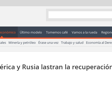
económico
Último modelo
Tomemos café
Vamos a la rueda
Regione
ales
Minería y petróleo
Érase una vez
Trabajo y salud
Economía al Der
rica y Rusia lastran la recuperació