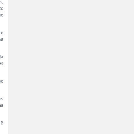
s,
to
ue
te
na
la
es
se
os
ma
IB