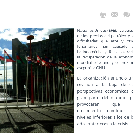
Naciones Unidas (EFE).- La baja
de los precios del petróleo y l
dificultades que este y otr
fenómenos han causado 
Latinoamérica y Rusia lastrar
la recuperación de la econom
mundial este año y el próxim
aseguró la ONU.
La organización anunció u
revisión a la baja de s
perspectivas económicas 
gran parte del mundo, q
provocarán que e
crecimiento continúe 
niveles inferiores a los de l
años anteriores a la crisis.