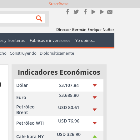
Suscríbase
Director Germán Enrique Nuñez
s y fronteras
Fábricas e inversiones
Yo opino...
echo
Construyendo
Diplomáticamente
Indicadores Económicos
n
Dólar
$3.107.84
$3.685.80
Euro
Petróleo
USD 80.61
Brent
USD 76.96
Petróleo WTI
USD 326.90
Café libra NY